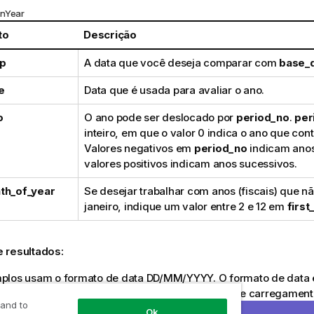
InYear
to
Descrição
p
A data que você deseja comparar com
base_
e
Data que é usada para avaliar o ano.
o
O ano pode ser deslocado por
period_no
.
per
inteiro, em que o valor 0 indica o ano que co
Valores negativos em
period_no
indicam anos
valores positivos indicam anos sucessivos.
th_of_year
Se desejar trabalhar com anos (fiscais) que
janeiro, indique um valor entre 2 e 12 em
firs
 resultados:
plos usam o formato de data DD/MM/YYYY. O formato de data é
ET DateFormat
na parte superior do seu script de carregamento
 and to
os para atender às suas necessidades.
Ok