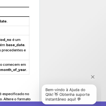
date
.
iod_no
é um
ntém
base_date
.
 precedentes e
 não comecem em
t_month_of_year
.
 especificado no
. Altere o formato