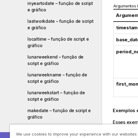
inyeartodate – função de script
Argumentos 
e gráfico
Argumen
lastworkdate – função de script
timestam
e gráfico
localtime – função de script e
base_dat
gráfico
period_n
lunarweekend – função de
script e gráfico
lunarweekname – função de
script e gráfico
first_mon
lunarweekstart – função de
script e gráfico
Exemplos e
makedate – função de script e
gráfico
Esses exem
maketime – função de script e
comando
S
We use cookies to improve your experience with our websites
gráfico
nos exempl