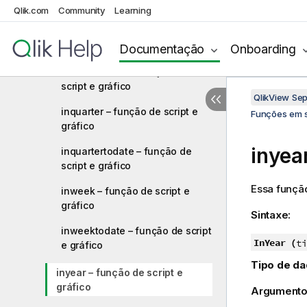
gráfico
Qlik.com
Community
Learning
inmonthstodate – função de
script e gráfico
Documentação
Onboarding
inmonthtodate – função de
script e gráfico
QlikView Se
inquarter – função de script e
Funções em s
gráfico
inyea
inquartertodate – função de
script e gráfico
Essa funçã
inweek – função de script e
gráfico
Sintaxe:
inweektodate – função de script
InYear (
ti
e gráfico
Tipo de da
inyear – função de script e
gráfico
Argumento