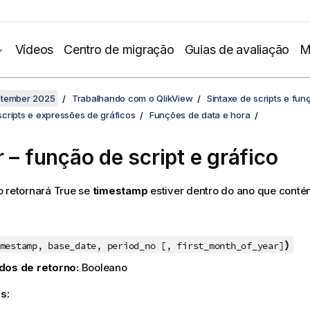
Vídeos
Centro de migração
Guias de avaliação
M
ptember 2025
Trabalhando com o QlikView
Sintaxe de scripts e fun
cripts e expressões de gráficos
Funções de data e hora
r – função de script e gráfico
o retornará
True
se
timestamp
estiver dentro do ano que cont
)
mestamp, base_date, period_no [, first_month_of_year]
dos de retorno:
Booleano
s: