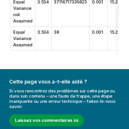
Equal
3.534
37.116717335823
0.001
15.2
Variance
not
Assumed
Equal
3.534
38
0.001
15.2
Variance
Assumed
Cette page vous a-t-elle aidé ?
Si vous rencontrez des problèmes sur cette page ou
dans son contenu – une faute de frappe, une étape
manquante ou une erreur technique – faites-le-nous
savoir.
Laissez vos commentaires ici