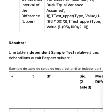
Interval of
Dual('Equal Variance
the
Assumed',
Difference
1)),TTest_upper(Type, Value,(1-
(Upper)
(95)/100)/2),TTest_upper(Type,
Value,(1-(95)/100)/2, 0))
Résultat :
Une table
Independent Sample Test
relative à ces
échantillons aurait l'aspect suivant :
Exemple de table de sortie de test d'échantillon indépendant
-
t
df
Sig.
Mean
(2-
Differen
tailed)