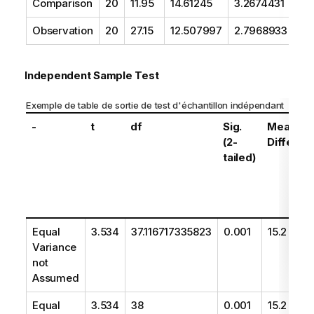
Comparison
20
11.95
14.61245
3.2674431
Observation
20
27.15
12.507997
2.7968933
Independent Sample Test
Exemple de table de sortie de test d'échantillon indépendant
-
t
df
Sig.
Mean
(2-
Differen
tailed)
Equal
3.534
37.116717335823
0.001
15.2
Variance
not
Assumed
Equal
3.534
38
0.001
15.2