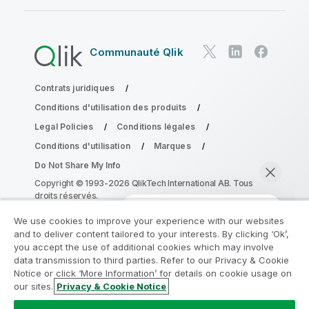
Communauté Qlik
Contrats juridiques
Conditions d'utilisation des produits
Legal Policies
Conditions légales
Conditions d'utilisation
Marques
Do Not Share My Info
Copyright © 1993-2026 QlikTech International AB. Tous
droits réservés.
We use cookies to improve your experience with our websites
and to deliver content tailored to your interests. By clicking ‘Ok’,
Rejoignez le Programme de
you accept the use of additional cookies which may involve
data transmission to third parties. Refer to our Privacy & Cookie
modernisation analytique
Notice or click ‘More Information’ for details on cookie usage on
our sites.
Privacy & Cookie Notice
Modernisez votre système sans compromettre vos
Discuter maintenant
précieuses applications QlikView grâce au Programme