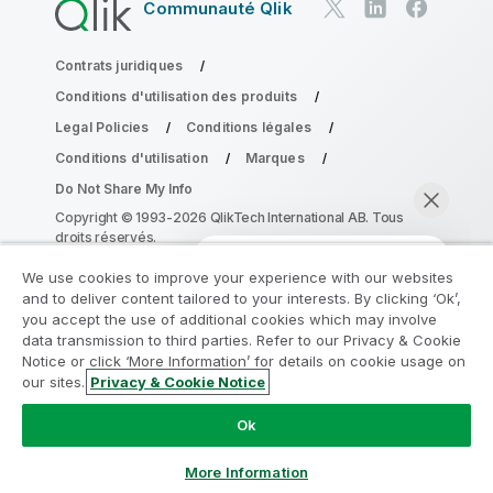
Communauté Qlik
Contrats juridiques
Conditions d'utilisation des produits
Legal Policies
Conditions légales
Conditions d'utilisation
Marques
Do Not Share My Info
Copyright © 1993-2026 QlikTech International AB. Tous
droits réservés.
We use cookies to improve your experience with our websites
and to deliver content tailored to your interests. By clicking ‘Ok’,
Rejoignez le Programme de
you accept the use of additional cookies which may involve
data transmission to third parties. Refer to our Privacy & Cookie
modernisation analytique
Notice or click ‘More Information’ for details on cookie usage on
our sites.
Privacy & Cookie Notice
Modernisez votre système sans compromettre vos
Discuter maintenant
précieuses applications QlikView grâce au Programme
Ok
de modernisation analytique.
Cliquez ici
pour plus
d'informations ou contactez :
ampquestions@qlik.com
More Information