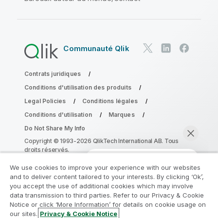
Communauté Qlik
Contrats juridiques
Conditions d'utilisation des produits
Legal Policies
Conditions légales
Conditions d'utilisation
Marques
Do Not Share My Info
Copyright © 1993-2026 QlikTech International AB. Tous
droits réservés.
We use cookies to improve your experience with our websites
and to deliver content tailored to your interests. By clicking ‘Ok’,
Rejoignez le Programme de
you accept the use of additional cookies which may involve
data transmission to third parties. Refer to our Privacy & Cookie
modernisation analytique
Notice or click ‘More Information’ for details on cookie usage on
our sites.
Privacy & Cookie Notice
Modernisez votre système sans compromettre vos