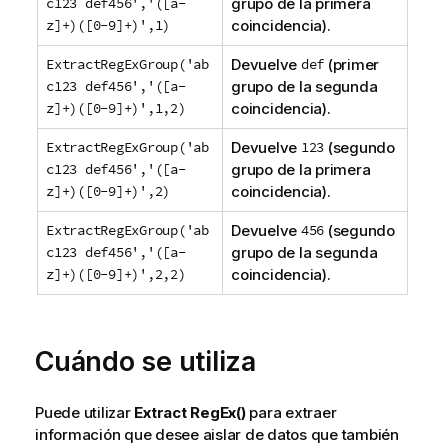
c123 def456','([a-
grupo de la primera
z]+)([0-9]+)',1)
coincidencia).
ExtractRegExGroup('ab
Devuelve
def
(primer
c123 def456','([a-
grupo de la segunda
z]+)([0-9]+)',1,2)
coincidencia).
ExtractRegExGroup('ab
Devuelve
123
(segundo
c123 def456','([a-
grupo de la primera
z]+)([0-9]+)',2)
coincidencia).
ExtractRegExGroup('ab
Devuelve
456
(segundo
c123 def456','([a-
grupo de la segunda
z]+)([0-9]+)',2,2)
coincidencia).
Cuándo se utiliza
Puede utilizar
Extract RegEx()
para extraer
información que desee aislar de datos que también