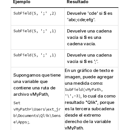
u
Ejemplo
Resultado
g
SubField(S, ';' ,2)
Devuelve
'cde'
si
S
es
e
'abc;cde;efg'
.
r
e
SubField(S, ';' ,1)
Devuelve una cadena
n
vacía si
S
es una
c
cadena vacía.
i
a
SubField(S, ';' ,1)
Devuelve una cadena
vacía si
S
es
';'
.
En un gráfico de texto e
Supongamos que tiene
imagen, puede agregar
una variable que
una medida como:
contiene una ruta de
SubField(vMyPath,
archivo
vMyPath
,
'\',-3
)
, lo cual da como
resultado "
Qlik
", porque
Set
es la tercera subcadena
vMyPath=\Users\ext_jr
desde el extremo
b\Documents\Qlik\Sens
derecho de la variable
e\Apps;
.
vMyPath
.