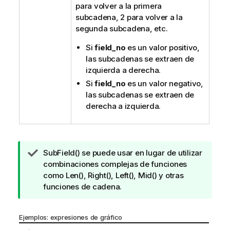
para volver a la primera
subcadena, 2 para volver a la
segunda subcadena, etc.
Si
field_no
es un valor positivo,
las subcadenas se extraen de
izquierda a derecha.
Si
field_no
es un valor negativo,
las subcadenas se extraen de
derecha a izquierda.
N
SubField()
se puede usar en lugar de utilizar
o
combinaciones complejas de funciones
t
como
Len()
,
Right()
,
Left()
,
Mid()
y otras
a
funciones de cadena.
d
e
Ejemplos: expresiones de gráfico
s