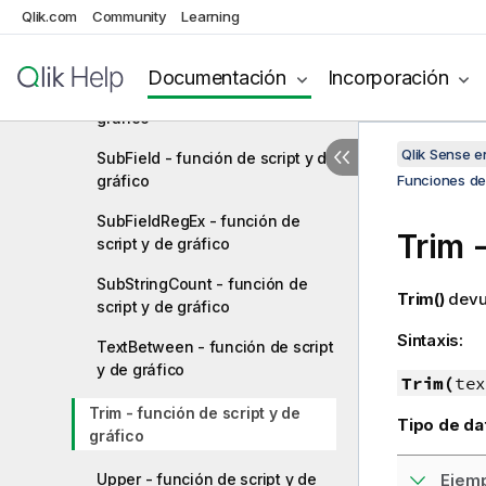
Qlik.com
Community
Learning
Right - función de script y de
gráfico
Documentación
Incorporación
RTrim - función de script y de
gráfico
Qlik Sense 
SubField - función de script y de
gráfico
Funciones de 
SubFieldRegEx - función de
Trim 
script y de gráfico
SubStringCount - función de
Trim()
devue
script y de gráfico
Sintaxis:
TextBetween - función de script
y de gráfico
Trim(
tex
Trim - función de script y de
Tipo de da
gráfico
Upper - función de script y de
Ejemp