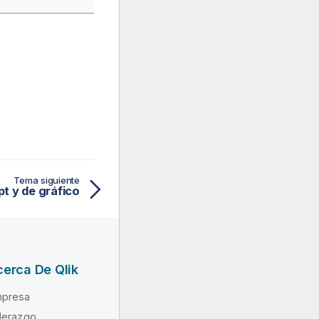
Tema siguiente
pt y de gráfico
erca De Qlik
presa
derazgo