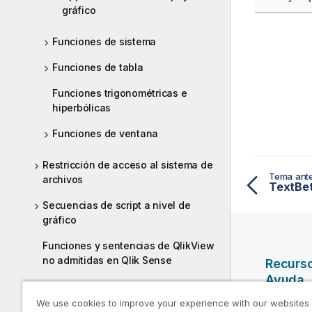
gráfico
Funciones de sistema
Funciones de tabla
Funciones trigonométricas e
hiperbólicas
Funciones de ventana
Restricción de acceso al sistema de
Tema ante
archivos
Secuencias de script a nivel de
gráfico
Funciones y sentencias de QlikView
no admitidas en Qlik Sense
Recurs
Ayuda
Funciones y sentencias no
recomendadas en Qlik Sense
We use cookies to improve your experience with our websites
Vídeos d