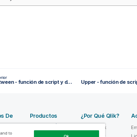
rior
TextBetween - función de script y de gráfico
Upper - función de scri
os De
Productos
¿Por Qué Qlik?
Ac
INTEGRACIÓN Y
Por qué Qlik
Em
CALIDAD DE
 and to
e ayuda
Confianza y
Li
Ok
DATOS