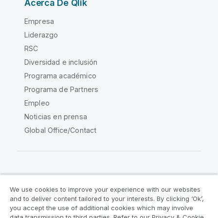
Acerca De Qlik
Empresa
Liderazgo
RSC
Diversidad e inclusión
Programa académico
Programa de Partners
Empleo
Noticias en prensa
Global Office/Contact
Qlik Community
We use cookies to improve your experience with our websites
and to deliver content tailored to your interests. By clicking ‘Ok’,
Acuerdos legales
Condiciones del producto
you accept the use of additional cookies which may involve
data transmission to third parties. Refer to our Privacy & Cookie