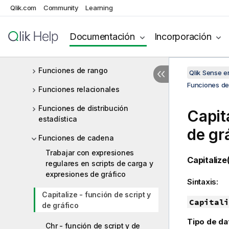
Qlik.com
Community
Learning
Funciones de correspondencia
Funciones matemáticas
Documentación
Incorporación
Funciones NULL
Funciones de rango
Qlik Sense 
Funciones de 
Funciones relacionales
Funciones de distribución
Capita
estadística
de gr
Funciones de cadena
Trabajar con expresiones
Capitalize(
regulares en scripts de carga y
expresiones de gráfico
Sintaxis:
Capitalize - función de script y
Capitali
de gráfico
Tipo de da
Chr - función de script y de