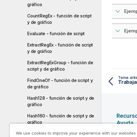
gráfico
Ejemp
CountRegEx - función de script
y de gráfico
Ejemp
Evaluate - función de script
ExtractRegEx - función de script
y de gráfico
ExtractRegExGroup - función de
script y de gráfico
Tema ante
FindOneOf - función de script y
de gráfico
Hash128 - función de script y de
gráfico
Recurs
Hash160 - función de script y de
gráfico
Ayuda
We use cookies to improve your experience with our websites
Hash256 - función de script y
Vídeos d