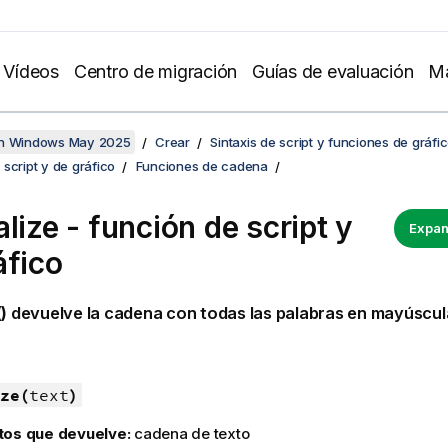
Vídeos
Centro de migración
Guías de evaluación
Ma
en Windows May 2025
Crear
Sintaxis de script y funciones de gráfi
script y de gráfico
Funciones de cadena
lize - función de script y
Expan
áfico
)
devuelve la cadena con todas las palabras en mayúsculas
ze(
text
)
tos que devuelve:
cadena de texto