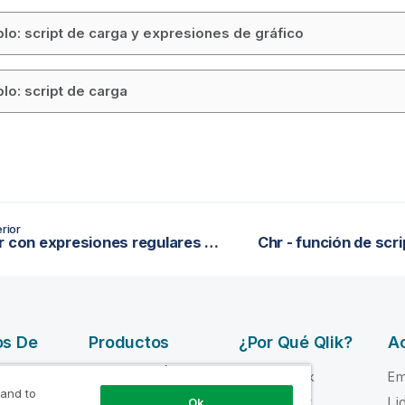
lo: script de carga y expresiones de gráfico
lo: script de carga
rior
Trabajar con expresiones regulares en scripts de carga y expresiones de gráfico
Chr - función de scri
os De
Productos
¿Por Qué Qlik?
Ac
INTEGRACIÓN Y
Por qué Qlik
Em
CALIDAD DE
 and to
e ayuda
Confianza y
Li
Ok
DATOS