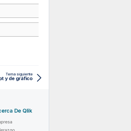
Tema siguiente
pt y de gráfico
erca De Qlik
presa
derazgo