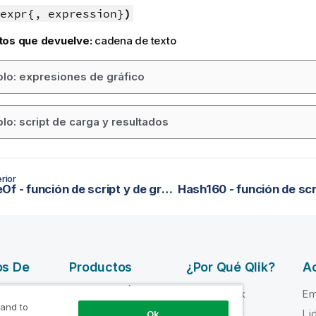
expr{, expression}
)
tos que devuelve:
cadena de texto
lo: expresiones de gráfico
lo: script de carga y resultados
rior
FindOneOf - función de script y de gráfico
os De
Productos
¿Por Qué Qlik?
Ac
INTEGRACIÓN Y
Por qué Qlik
Em
CALIDAD DE
 and to
e ayuda
Confianza y
Li
Ok
DATOS