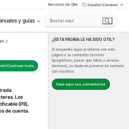
Recursos de Qlik
Español (Cambiar)
nuales y guías
¿ESTA PÁGINA LE HA SIDO ÚTIL?
cos
Si encuentra algún problema con esta
página o su contenido (errores
tipográficos, pasos que faltan o errores
dir/Contraer todo
técnicos), no dude en ponerse en contacto
con nosotros.
Deje aquí sus comentarios
trada
teres.
Los
icable (PII),
os de cuenta.