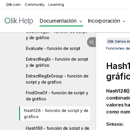
de gráfico
Qlik.com
Community
Learning
Chr - función de script y de
Documentación
Incorporación
gráfico
CountRegEx - función de script
y de gráfico
Qlik Sense 
Evaluate - función de script
Funciones de 
ExtractRegEx - función de script
Hash1
y de gráfico
gráfi
ExtractRegExGroup - función de
script y de gráfico
Hash128()
FindOneOf - función de script y
combinados
de gráfico
valores ha
Hash128 - función de script y de
como nombr
gráfico
Sintaxis:
Hash160 - función de script y de