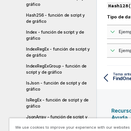
gráfico
Hash128(
Hash256 - función de script y
Tipo de da
de gráfico
Ejemp
Index - función de script y de
gráfico
IndexRegEx - función de script y
Ejemp
de gráfico
IndexRegExGroup - función de
script y de gráfico
Tema ante
IsJson - función de script y de
gráfico
IsRegEx - función de script y de
gráfico
Recurs
JsonArray - función de script y
Ayuda
de gráfico
We use cookies to improve your experience with our websites
Vídeos d