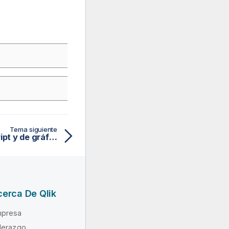
Tema siguiente
Hash160 - función de script y de gráfico
erca De Qlik
presa
derazgo