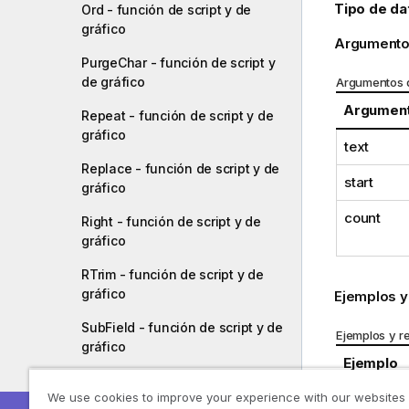
Tipo de da
Ord - función de script y de
gráfico
Argumento
PurgeChar - función de script y
de gráfico
Argumentos 
Argumen
Repeat - función de script y de
gráfico
text
Replace - función de script y de
start
gráfico
count
Right - función de script y de
gráfico
RTrim - función de script y de
gráfico
Ejemplos y
SubField - función de script y de
Ejemplos y r
gráfico
Ejemplo
SubStringCount - función de
We use cookies to improve your experience with our websites
Mid('abcd
script y de gráfico