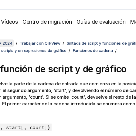
Vídeos
Centro de migración
Guías de evaluación
Ma
y 2024
Trabajar con QlikView
Sintaxis de script y funciones de gráf
scripts y en expresiones de gráfico
Funciones de cadena
 función de script y de gráfico
ve la parte de la cadena de entrada que comienza en la posici
r el segundo argumento, 'start', y devolviendo el número de ca
er argumento, 'count'. Si se omite 'count', devuelve el resto de 
. El primer carácter de la cadena introducida se enumera como 
, start[, count]
)