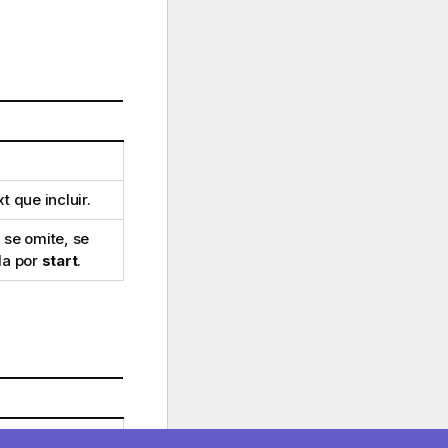
xt
que incluir.
 se omite, se
da por
start
.