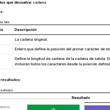
tos que devuelve:
cadena
s:
de Mid
to
Descripción
La cadena original.
Entero que define la posición del primer carácter de
te
Define la longitud de cadena de la cadena de salida. Si
incluirán todos los caracteres desde la posición defini
 resultados:
esultados
Resultado
 and to
ef',3 )
Devuelve '
cdef
'
Ok