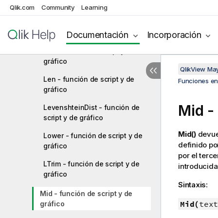
gráfico
Qlik.com
Community
Learning
KeepChar - función de script y
de gráfico
Documentación
Incorporación
Left - función de script y de
gráfico
QlikView Ma
Len - función de script y de
Funciones en 
gráfico
Mid -
LevenshteinDist - función de
script y de gráfico
Mid()
devuel
Lower - función de script y de
definido po
gráfico
por el terc
LTrim - función de script y de
introducida
gráfico
Sintaxis:
Mid - función de script y de
Mid(
text
gráfico