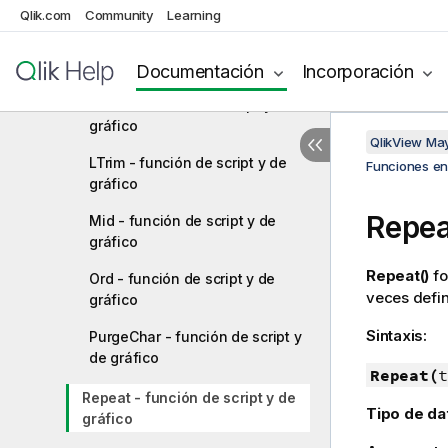
gráfico
Qlik.com
Community
Learning
LevenshteinDist - función de
script y de gráfico
Documentación
Incorporación
Lower - función de script y de
gráfico
QlikView Ma
LTrim - función de script y de
Funciones en 
gráfico
Repea
Mid - función de script y de
gráfico
Repeat()
fo
Ord - función de script y de
veces defi
gráfico
Sintaxis:
PurgeChar - función de script y
de gráfico
Repeat(
t
Repeat - función de script y de
Tipo de da
gráfico