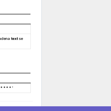
cadena
text
se
 * * * * '
Tema siguiente