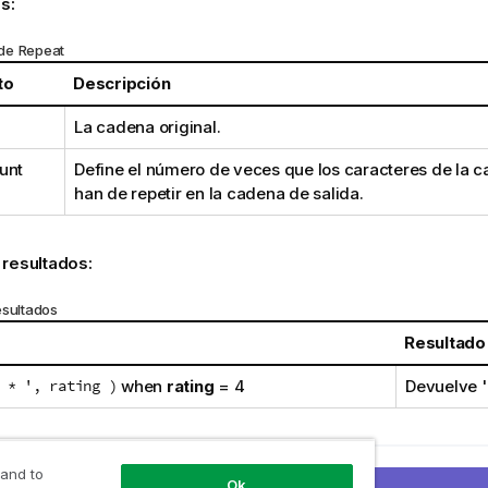
s:
de Repeat
to
Descripción
La cadena original.
unt
Define el número de veces que los caracteres de la 
han de repetir en la cadena de salida.
 resultados:
esultados
Resultado
 * ', rating )
when
rating
= 4
Devuelve
'
 and to
rior
Ok