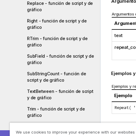
Argumento
Replace - función de script y de
gráfico
Argumentos 
Right - función de script y de
Argumen
gráfico
text
RTrim - función de script y de
gráfico
repeat_co
SubField - función de script y de
gráfico
Ejemplos y
SubStringCount - función de
script y de gráfico
Ejemplos y r
TextBetween - función de script
Ejemplo
y de gráfico
Repeat( '
Trim - función de script y de
gráfico
Upper - función de script y de
We use cookies to improve your experience with our websites
gráfico
Tema ante