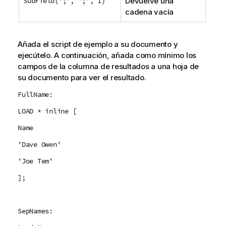
SubField(';', ';', 1)
Devuelve una
a
cadena vacía
Añada el script de ejemplo a su documento y
ejecútelo. A continuación, añada como mínimo los
campos de la columna de resultados a una hoja de
su documento para ver el resultado.
FullName:
LOAD * inline [
Name
'Dave Owen'
'Joe Tem'
];
SepNames: