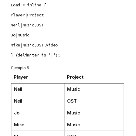
Load * inline [
Player|Project
Neil|Music,OST
Jo|Music
Mike|Music,OST,Video
] (delimiter is '|');
Ejemplo 5
Player
Project
Neil
Music
Neil
OST
Jo
Music
Mike
Music