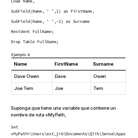
Load Name,
SubField(Name, ' ',1) as FirstName,
SubField(Name, ' ',-1) as Surname
Resident FullName;
Drop Table FullName;
Ejemplo 4
Name
FirstName
Surname
Dave Owen
Dave
Owen
Joe Tem
Joe
Tem
Suponga que tiene una variable que contiene un
nombre de ruta
vMyPath
,
Set
vMyPath=\Users\ext_jrb\Documents\Qlik\Sense\Apps