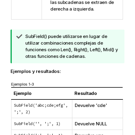
las subcadenas se extraen de
derecha a izquierda.
N
SubField()
puede utilizarse en lugar de
o
utilizar combinaciones complejas de
t
funciones como
Len()
,
Right()
,
Left()
,
Mid()
y
a
otras funciones de cadenas.
d
e
Ejemplos y resultados:
s
u
Ejemplos 1-3
g
Ejemplo
Resultado
e
r
SubField('abc;cde;efg',
Devuelve
'cde'
e
';', 2)
n
c
SubField('', ';', 1)
Devuelve
NULL
i