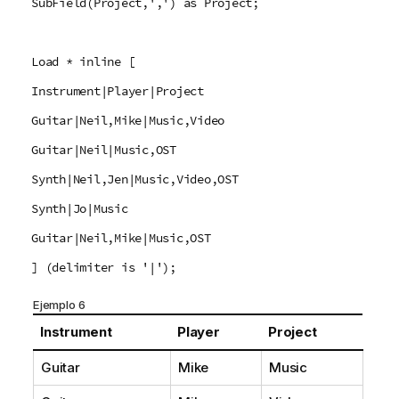
SubField(Project,',') as Project;
Load * inline [
Instrument|Player|Project
Guitar|Neil,Mike|Music,Video
Guitar|Neil|Music,OST
Synth|Neil,Jen|Music,Video,OST
Synth|Jo|Music
Guitar|Neil,Mike|Music,OST
] (delimiter is '|');
Ejemplo 6
Instrument
Player
Project
Guitar
Mike
Music