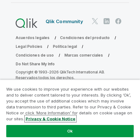
Qlik Community
Acuerdos legales
Condiciones del producto
Legal Policies
Política legal
Condiciones de uso
Marcas comerciales
Do Not Share My Info
Copyright © 1993-2026 QlikTech International AB.
Reservados todos los derechos.
We use cookies to improve your experience with our websites
and to deliver content tailored to your interests. By clicking ‘Ok’,
Únase al Programa de modernización de
you accept the use of additional cookies which may involve
data transmission to third parties. Refer to our Privacy & Cookie
la analítica
Notice or click ‘More Information’ for details on cookie usage on
our sites.
Privacy & Cookie Notice
Modernícese sin comprometer sus valiosas aplicaciones
de QlikView con el Programa de modernización de la
Ok
analítica.
Haga clic aquí
para obtener más información o