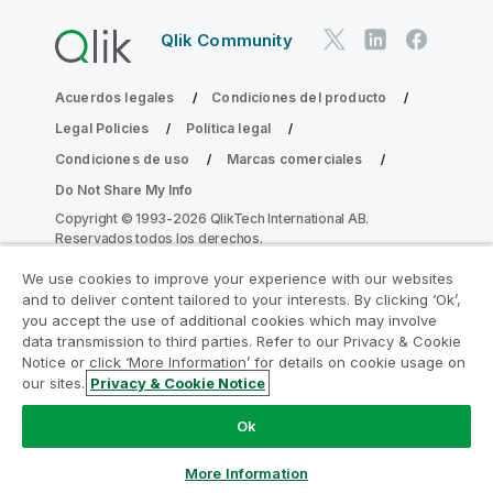
Qlik Community
Acuerdos legales
Condiciones del producto
Legal Policies
Política legal
Condiciones de uso
Marcas comerciales
Do Not Share My Info
Copyright © 1993-2026 QlikTech International AB.
Reservados todos los derechos.
We use cookies to improve your experience with our websites
and to deliver content tailored to your interests. By clicking ‘Ok’,
Únase al Programa de modernización de
you accept the use of additional cookies which may involve
data transmission to third parties. Refer to our Privacy & Cookie
la analítica
Notice or click ‘More Information’ for details on cookie usage on
our sites.
Privacy & Cookie Notice
Modernícese sin comprometer sus valiosas aplicaciones
de QlikView con el Programa de modernización de la
Ok
analítica.
Haga clic aquí
para obtener más información o
contactar con nosotros:
ampquestions@qlik.com
More Information