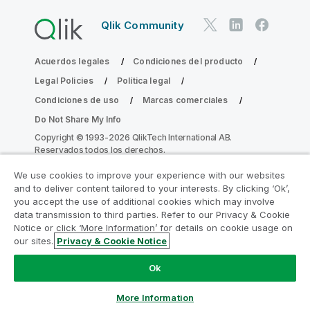
Qlik Community
Acuerdos legales
Condiciones del producto
Legal Policies
Política legal
Condiciones de uso
Marcas comerciales
Do Not Share My Info
Copyright © 1993-2026 QlikTech International AB.
Reservados todos los derechos.
We use cookies to improve your experience with our websites
and to deliver content tailored to your interests. By clicking ‘Ok’,
Únase al Programa de modernización de
you accept the use of additional cookies which may involve
data transmission to third parties. Refer to our Privacy & Cookie
la analítica
Notice or click ‘More Information’ for details on cookie usage on
our sites.
Privacy & Cookie Notice
Modernícese sin comprometer sus valiosas aplicaciones
de QlikView con el Programa de modernización de la
Ok
analítica.
Haga clic aquí
para obtener más información o
contactar con nosotros:
ampquestions@qlik.com
More Information