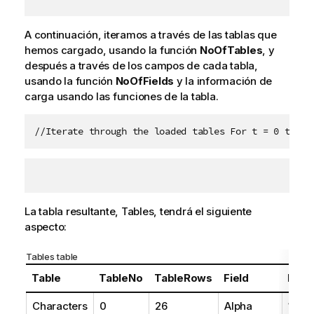
A continuación, iteramos a través de las tablas que
hemos cargado, usando la función
NoOfTables
, y
después a través de los campos de cada tabla,
usando la función
NoOfFields
y la información de
carga usando las funciones de la tabla.
//Iterate through the loaded tables For t = 0 to No
La tabla resultante,
Tables
, tendrá el siguiente
aspecto:
Tables table
Table
TableNo
TableRows
Field
Fiel
Characters
0
26
Alpha
1