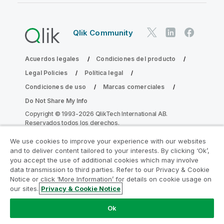
Qlik Community
Acuerdos legales
Condiciones del producto
Legal Policies
Política legal
Condiciones de uso
Marcas comerciales
Do Not Share My Info
Copyright © 1993-2026 QlikTech International AB.
Reservados todos los derechos.
We use cookies to improve your experience with our websites
and to deliver content tailored to your interests. By clicking ‘Ok’,
Únase al Programa de modernización de
you accept the use of additional cookies which may involve
data transmission to third parties. Refer to our Privacy & Cookie
la analítica
Notice or click ‘More Information’ for details on cookie usage on
our sites.
Privacy & Cookie Notice
Modernícese sin comprometer sus valiosas aplicaciones
de QlikView con el Programa de modernización de la
Ok
analítica.
Haga clic aquí
para obtener más información o