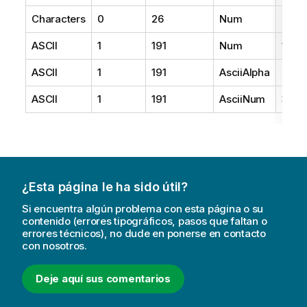
Characters
0
26
Num
2
ASCII
1
191
Num
1
ASCII
1
191
AsciiAlpha
2
ASCII
1
191
AsciiNum
3
¿Esta página le ha sido útil?
Si encuentra algún problema con esta página o su
contenido (errores tipográficos, pasos que faltan o
errores técnicos), no dude en ponerse en contacto
con nosotros.
Deje aquí sus comentarios