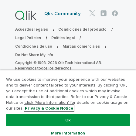
Qlik Community
Acuerdos legales
Condiciones del producto
Legal Policies
Política legal
Condiciones de uso
Marcas comerciales
Do Not Share My Info
Copyright © 1993-2026 QlikTech International AB.
Reservados todos los derechos.
We use cookies to improve your experience with our websites
and to deliver content tailored to your interests. By clicking ‘Ok’,
Únase al Programa de modernización de
you accept the use of additional cookies which may involve
data transmission to third parties. Refer to our Privacy & Cookie
la analítica
Notice or click ‘More Information’ for details on cookie usage on
our sites.
Privacy & Cookie Notice
Modernícese sin comprometer sus valiosas aplicaciones
de QlikView con el Programa de modernización de la
Ok
analítica.
Haga clic aquí
para obtener más información o
contactar con nosotros:
ampquestions@qlik.com
More Information