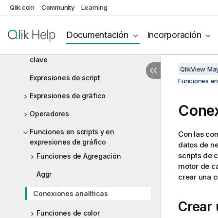
¿Qué es el formalismo Backus-
Qlik.com
Community
Learning
Naur?
Funciones
Documentación
Incorporación
Sentencias de script y palabras
clave
QlikView Ma
Expresiones de script
Funciones en 
Expresiones de gráfico
Conex
Operadores
Funciones en scripts y en
Con las con
expresiones de gráfico
datos de ne
scripts de 
Funciones de Agregación
motor de cá
Aggr
crear una c
Conexiones analíticas
Crear 
Funciones de color