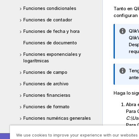
Tanto en
Ql
Funciones condicionales
configuran 
Funciones de contador
N
Qlik
Funciones de fecha y hora
o
Qlik
Funciones de documento
t
Desp
a
requ
Funciones exponenciales y
i
logarítmicas
n
N
Teng
f
Funciones de campo
o
ante
o
Funciones de archivo
t
r
a
m
Haga lo sig
Funciones financieras
i
a
Abra 
n
t
Funciones de formato
Para
f
i
C:\Us
o
Funciones numéricas generales
v
Para
r
a
Funciones de interpretación
m
Agreg
We use cookies to improve your experience with our websites
a