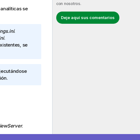
con nosotros.
analíticas se
Deje aquí sus comentarios
ngs.ini
.
ni
.
istentes, se
ejecutándose
ión.
ViewServer
.