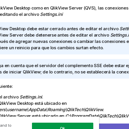
ikView Desktop
como en
QlikView Server
(QVS), las conexiones 
editando el archivo
Settings.ini
View Desktop
debe estar cerrado antes de editar el archivo
Setti
View Server
debe detenerse antes de editar el archivo
Settings.i
ués de agregar nuevas conexiones o cambiar las conexiones ex
iere un reinicio para que los cambios surtan efecto.
a en cuenta que el servidor del complemento SSE debe estar 
s de iniciar
QlikView
; de lo contrario, no se establecerá la conex
uiente:
el archivo
Settings.ini
.
QlikView Desktop
está ubicado en
ers\username\AppData\Roaming\QlikTech\QlikView
.
QlikView Server
está ubicado en
C:\ProgramData\QlikTech\Qlik
ue la siguiente configuración:
 and to
Ok