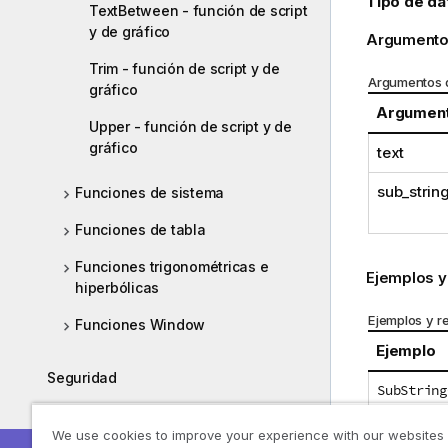
Tipo de da
TextBetween - función de script
y de gráfico
Argumento
Trim - función de script y de
Argumentos 
gráfico
Argumen
Upper - función de script y de
gráfico
text
sub_strin
Funciones de sistema
Funciones de tabla
Funciones trigonométricas e
Ejemplos y
hiperbólicas
Ejemplos y r
Funciones Window
Ejemplo
Seguridad
SubString
Preguntas Frecuentes (FAQ)
SubString
We use cookies to improve your experience with our websites