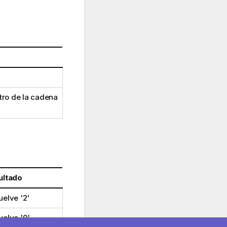
ro de la cadena
ultado
elve '2'
elve '0'