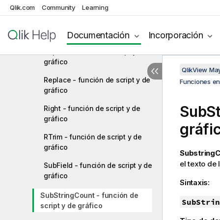
gráfico
Qlik.com
Community
Learning
PurgeChar - función de script y
de gráfico
Documentación
Incorporación
Repeat - función de script y de
gráfico
QlikView Ma
Replace - función de script y de
Funciones en 
gráfico
SubSt
Right - función de script y de
gráfico
gráfi
RTrim - función de script y de
gráfico
SubstringC
el texto de
SubField - función de script y de
gráfico
Sintaxis:
SubStringCount - función de
SubStrin
script y de gráfico