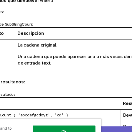
tos que devuelve:
Entero
s:
de SubStringCount
to
Descripción
La cadena original.
g
Una cadena que puede aparecer una o más veces dent
de entrada
text
.
 resultados:
esultados
Res
Count ( 'abcdefgcdxyz', 'cd' )
Devu
Count ( 'abcdefgcdxyz', 'dc' )
Devu
 and to
Ok