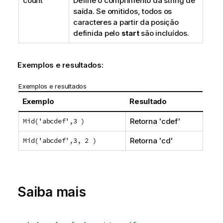
count
Define o comprimento da string de
saída. Se omitidos, todos os
caracteres a partir da posição
definida pelo
start
são incluídos.
Exemplos e resultados:
Exemplos e resultados
Exemplo
Resultado
Mid('abcdef',3 )
Retorna '
cdef
'
Mid('abcdef',3, 2 )
Retorna '
cd
'
Saiba mais