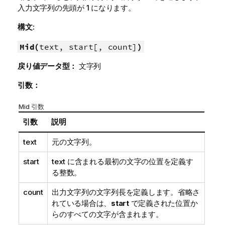
入力文字列の先頭が 1 になります。
構文:
Mid(
text, start[, count]
)
戻り値データ型：
文字列
引数：
Mid 引数
引数
説明
text
元の文字列。
start
text
に含まれる最初の文字の位置を定義す
る整数。
count
出力文字列の文字列長を定義します。省略さ
れている場合は、
start
で定義された位置か
らのすべての文字が含まれます。