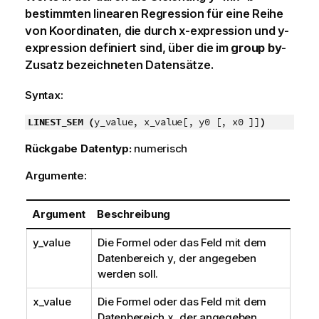
bestimmten linearen Regression für eine Reihe
von Koordinaten, die durch
x-expression
und
y-
expression
definiert sind, über die im
group by
-
Zusatz bezeichneten Datensätze.
Syntax:
LINEST_SEM (
y_value, x_value[, y0 [, x0 ]]
)
Rückgabe Datentyp:
numerisch
Argumente:
Argument
Beschreibung
y_value
Die Formel oder das Feld mit dem
Datenbereich
y
, der angegeben
werden soll.
x_value
Die Formel oder das Feld mit dem
Datenbereich
x
, der angegeben