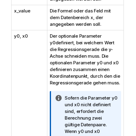
x_value
Die Formel oder das Feld mit
dem Datenbereich
x
, der
angegeben werden soll.
y0
,
x0
Der optionale Parameter
y0
definiert, bei welchem Wert
die Regressionsgerade die y-
Achse schneiden muss. Die
optionalen Parameter
y0
und
x0
definieren zusammen einen
Koordinatenpunkt, durch den die
Regressionsgerade gehen muss.
I
Sofern die Parameter
y0
n
und
x0
nicht definiert
f
sind, erfordert die
o
Berechnung zwei
r
gültige Datenpaare.
m
Wenn
y0
und
x0