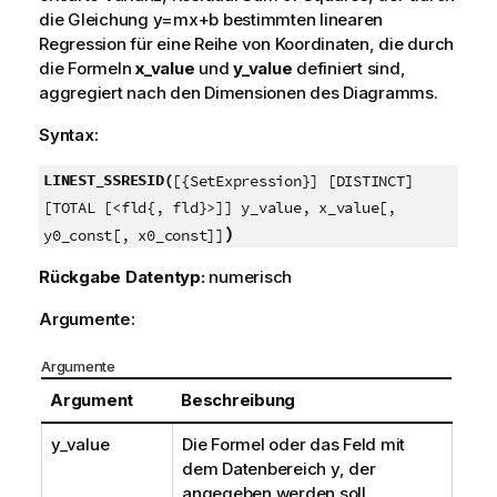
die Gleichung
y=mx+b
bestimmten linearen
Regression für eine Reihe von Koordinaten, die durch
die Formeln
x_value
und
y_value
definiert sind,
aggregiert nach den Dimensionen des Diagramms.
Syntax:
LINEST_SSRESID(
[{SetExpression}] [DISTINCT]
[TOTAL [<fld{, fld}>]] y_value, x_value[,
)
y0_const[, x0_const]]
Rückgabe Datentyp:
numerisch
Argumente:
Argumente
Argument
Beschreibung
y_value
Die Formel oder das Feld mit
dem Datenbereich
y
, der
angegeben werden soll.