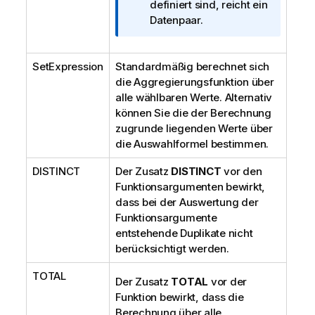
a
definiert sind, reicht ein
t
Datenpaar.
i
o
SetExpression
Standardmäßig berechnet sich
n
die Aggregierungsfunktion über
s
alle wählbaren Werte. Alternativ
h
können Sie die der Berechnung
i
zugrunde liegenden Werte über
n
die Auswahlformel bestimmen.
w
e
DISTINCT
Der Zusatz
DISTINCT
vor den
i
Funktionsargumenten bewirkt,
s
dass bei der Auswertung der
Funktionsargumente
entstehende Duplikate nicht
berücksichtigt werden.
TOTAL
Der Zusatz
TOTAL
vor der
Funktion bewirkt, dass die
Berechnung über alle