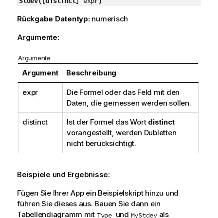
Stdev(
[
distinct
] expr
)
Rückgabe Datentyp:
numerisch
Argumente:
Argumente
Argument
Beschreibung
expr
Die Formel oder das Feld mit den
Daten, die gemessen werden sollen.
distinct
Ist der Formel das Wort
distinct
vorangestellt, werden Dubletten
nicht berücksichtigt.
Beispiele und Ergebnisse:
Fügen Sie Ihrer App ein Beispielskript hinzu und
führen Sie dieses aus. Bauen Sie dann ein
Tabellendiagramm mit
und
als
Type
MyStdev