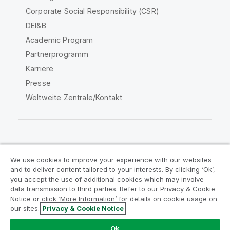
Corporate Social Responsibility (CSR)
DEI&B
Academic Program
Partnerprogramm
Karriere
Presse
Weltweite Zentrale/Kontakt
Qlik Community
We use cookies to improve your experience with our websites
and to deliver content tailored to your interests. By clicking ‘Ok’,
Rechtliche Vereinbarungen
you accept the use of additional cookies which may involve
data transmission to third parties. Refer to our Privacy & Cookie
Produktbedingungen
Legal Policies
Notice or click ‘More Information’ for details on cookie usage on
Legal Policies
Benutzungsbedingungen
our sites.
Privacy & Cookie Notice
Marken
Do Not Share My Info
Ok