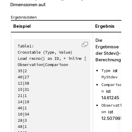
Dimensionen auf.
Ergebnisdaten
Beispiel
Ergebnis
Die
Table1:

Ergebnisse
Code in die Zwischen
Crosstable (Type, Value)

der
Stdev()
-
Load recno() as ID, * inline [

Berechnung:
Observation|Comparison

Type
ist
35|2

40|27

MyStdev
12|38

Compariso
15|31

n
ist
21|1

14.61245
14|19

Observati
46|1

on
ist
10|34

12.507997
28|3

48|1
