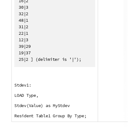
16|2

30|3

32|2

48|1

31|2

22|1

12|3

39|29

19|37

25|2 ] (delimiter is '|');
Stdev1:
LOAD Type,
Stdev(Value) as MyStdev
Resident Table1 Group By Type;