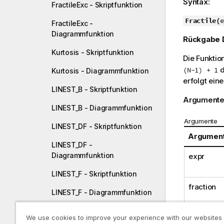
Syntax:
FractileExc - Skriptfunktion
h
Fractile(
i
e
FractileExc -
n
Diagrammfunktion
Rückgabe 
w
Kurtosis - Skriptfunktion
e
Die Funktio
i
d
(N-1) + 1
Kurtosis - Diagrammfunktion
s
erfolgt ein
LINEST_B - Skriptfunktion
Argumente
LINEST_B - Diagrammfunktion
Argumente
LINEST_DF - Skriptfunktion
Argumen
LINEST_DF -
Diagrammfunktion
expr
LINEST_F - Skriptfunktion
fraction
LINEST_F - Diagrammfunktion
LINEST_M - Skriptfunktion
We use cookies to improve your experience with our websites