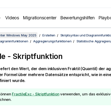
Videos
Migrationscenter
Bewertungshilfen
Playb
unter Windows May 2025
Erstellen
Skriptsyntax und Diagrammfunkti
Diagrammfunktionen
Aggregierungsfunktionen
Statistische Aggregier
le - Skriptfunktion
iefert den Wert, der dem inklusiven Fraktil (Quantil) der a
er Formel über mehrere Datensätze entspricht, wie in ein
finiert wurde.
können
FractileExc - Skriptfunktion
verwenden, um das exklusive 
chnen.