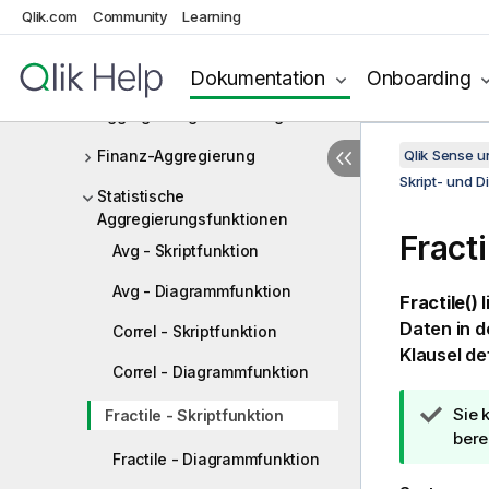
Qlik.com
Community
Learning
Aggregierungsfunktionen
Einfache
Aggregierungsfunktionen
Dokumentation
Onboarding
Aggregierung von Häufigkeiten
Finanz-Aggregierung
Qlik Sense 
Skript- und 
Statistische
Aggregierungsfunktionen
Fracti
Avg - Skriptfunktion
Avg - Diagrammfunktion
Fractile()
l
Daten in d
Correl - Skriptfunktion
Klausel de
Correl - Diagrammfunktion
T
Sie 
Fractile - Skriptfunktion
i
bere
Fractile - Diagrammfunktion
p
p