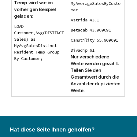
Temp
wird wie im
MyAverageSalesByCusto
vorherigen Beispiel
mer
geladen:
Astrida 43.1
LOAD
Betacab 43.909091
Customer,Avg(DISTINCT
Sales) as
Canutility 55.909091
MyAvgSalesDistinct
Divadip 61
Resident Temp Group
Nur verschiedene
By Customer;
Werte werden gezählt.
Teilen Sie den
Gesamtwert durch die
Anzahl der duplizierten
Werte.
Hat diese Seite Ihnen geholfen?