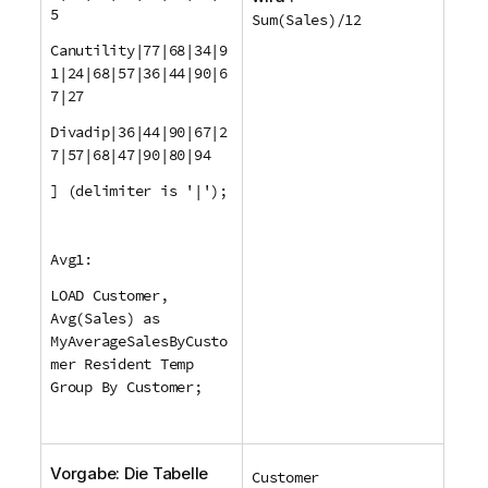
5
Sum(Sales)/12
Canutility|77|68|34|9
1|24|68|57|36|44|90|6
7|27
Divadip|36|44|90|67|2
7|57|68|47|90|80|94
] (delimiter is '|');
Avg1:
LOAD Customer,
Avg(Sales) as
MyAverageSalesByCusto
mer Resident Temp
Group By Customer;
Vorgabe: Die Tabelle
Customer