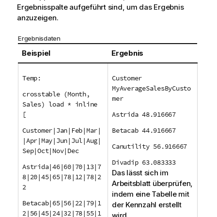
Ergebnisspalte aufgeführt sind, um das Ergebnis
anzuzeigen.
Ergebnisdaten
Beispiel
Ergebnis
Temp:
Customer
MyAverageSalesByCusto
crosstable (Month,
mer
Sales) load * inline
[
Astrida 48.916667
Customer|Jan|Feb|Mar|
Betacab 44.916667
|Apr|May|Jun|Jul|Aug|
Canutility 56.916667
Sep|Oct|Nov|Dec
Divadip 63.083333
Astrida|46|60|70|13|7
Das lässt sich im
8|20|45|65|78|12|78|2
Arbeitsblatt überprüfen,
2
indem eine Tabelle mit
Betacab|65|56|22|79|1
der Kennzahl erstellt
2|56|45|24|32|78|55|1
wird .