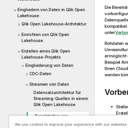
Die Bereits
Eingliedern von Daten in Qlik Open
vorkonfigu
Lakehouse
Datenquelle
Qlik Open Lakehouse-Architektur
kompatibel.
unter
Verbi
Einrichten von Qlik Open
Lakehouse
Rohdaten we
Umwandlungs
Erstellen eines Qlik Open
ermöglicht 
Lakehouse-Projekts
Beispiel Am
Eingliederung von Daten
Ihren Clou
CDC-Daten
werden kön
Streamen von Daten
Vorbe
Datensatzarchitektur für
Streaming-Quellen in einem
Qlik Open Lakehouse
Stelle
Erste
Bereitstellen von
Zielv
Streaming-Daten an Qlik
We use cookies to improve your experience with our websites
Lake
Open Lakehouse