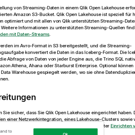
tellung von Streaming-Daten in einem
Qlik Open Lakehouse
erfo
rierten Amazon S3-Bucket.
Qlik Open Lakehouse
ist speziell fü
n optimiert und mit allen von
Qlik
unterstützten Streaming-Date
 Weitere Informationen zu unterstützten Streaming-Quellen find
nden mit Daten-Streams
.
rden im Avro-Format in S3 bereitgestellt, und die Streaming-
aufgabe konvertiert die Daten in das Iceberg-Format. Die Ice
die Abfrage von Daten von jeder Engine aus, die Trino SQL nativ
azon Athena, Ahana oder Starburst Enterprise. Optional können 
d Data Warehouse gespiegelt werden, wo sie ohne Datenduplizi
nen.
reitungen
n Sie sicher, dass Sie
Qlik Open Lakehouse
eingerichtet haben. 
llen einer Netzwerkintegration, eines Lakehouse-Clusters sowie 
erbindungen. Weitere Informationen finden Sie unter
Einrichten 
 and to
house
.
Ok