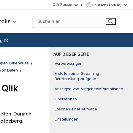
Qlik Ressourcen
Deutsch (Ändern)
ooks
ng
AUF DIESER SEITE
k Open Lakehouse
Vorbereitungen
von Daten
Erstellen einer Streaming-
Bereitstellungsaufgabe
n
Qlik
Anzeigen von Aufgabeninformationen
Operationen
Löschen einer Aufgabe
ellen. Danach
Einstellungen
e Iceberg-