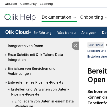
Qlik.com
Community
Learning
Dokumentation
Onboarding
Qlik Cloud
Einführung
Was ist neu
Analysen
Da
®
Qlik Cloud
Integrieren von Daten
Erstellen und
Erste Schritte mit Qlik Talend Data
Erstellen ein
Integration
Einrichten von Bereichen und
Berei
Verbindungen
Open
Entwerfen eines Pipeline-Projekts
Erstellen und Verwalten von Daten-
Sie können
Pipeline-Projekten
können di
Eingliedern von Daten in einem Data
Tabellenf
Warehouse