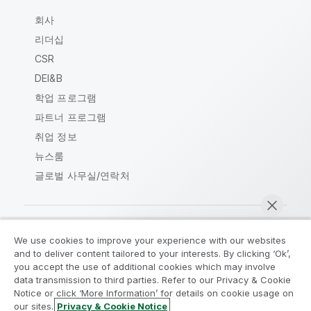
회사
리더십
CSR
DEI&B
학업 프로그램
파트너 프로그램
취업 정보
뉴스룸
글로벌 사무실/연락처
We use cookies to improve your experience with our websites
Qlik Community
and to deliver content tailored to your interests. By clicking ‘Ok’,
you accept the use of additional cookies which may involve
data transmission to third parties. Refer to our Privacy & Cookie
법적 계약
제품 약관
Legal Policies
Notice or click ‘More Information’ for details on cookie usage on
Legal Policies
사용 약관
상표
our sites.
Privacy & Cookie Notice