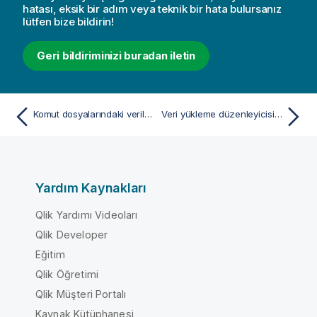
hatası, eksik bir adım veya teknik bir hata bulursanız
lütfen bize bildirin!
Geri bildiriminizi buradan iletin
Komut dosyalarındaki verileri dışa aktarmak için komut dosyalarını çalıştırma
Veri yükleme düzenleyicisi ve Komut dosyası kodu içindeki klavye kısayolları
Yardım Kaynakları
Qlik Yardımı Videoları
Qlik Developer
Eğitim
Qlik Öğretimi
Qlik Müşteri Portalı
Kaynak Kütüphanesi