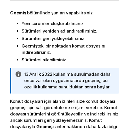
Geçmiş
bölümünde şunları yapabilirsiniz:
Yeni sürümler oluşturabilirsiniz
Sürümleri yeniden adlandırabilirsiniz.
Sürümleri geri yükleyebilirsiniz
Geçmişteki bir noktadan komut dosyasını
indirebilirsiniz.
Sürümleri silebilirsiniz.
B
13 Aralık 2022
kullanıma sunulmadan daha
i
önce var olan uygulamalarda geçmiş, bu
l
özellik kullanıma sunulduktan sonra başlar.
g
i
Komut dosyaları için alan izinleri size komut dosyası
n
geçmişi için salt görüntüleme erişimi verebilir. Komut
o
dosyası sürümlerini görüntüleyebilir ve indirebilirsiniz
t
ancak sürümleri geri yükleyemezsiniz. Komut
u
dosyalarıyla
Geçmiş
izinler hakkında daha fazla bilgi