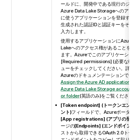
ールドに、開発中である現行のジョブ
Azure Data Lake Storageへのアクセ
に使うアプリケーションを登録する際
生成された認証IDと認証キーをそれぞ
入力します。
使用するアプリケーションにAzure Da
Lakeへのアクセス権があることを確
ます。Azureでこのアプリケーション
[Required permissions] (必要な権限
ューをチェックしてください。詳細は
Azureのドキュメンテーションである
Assign the Azure AD application to t
Azure Data Lake Storage account fil
or folder
(英語のみ)
をご覧ください。
[Token endpoint] (トークンエンド
ント)
フィールドで、Azureポータルの
[App registrations] (アプリの登録)
ージの
[Endpoints] (エンドポイント)
ストから取得できるOAuth 2.0トーク
エンドポイントをコピーして貼り付け