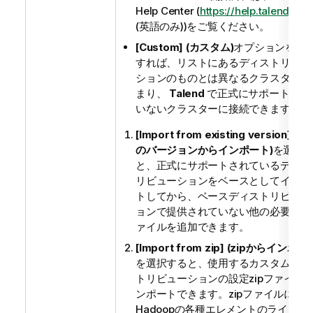
Help Center
(
https://help.talend.co
(英語のみ)
)をご覧ください。
[Custom] (カスタム)
オプションを使
すれば、リストにあるディストリビュ
ションのものとは異なるクラスター、
まり、
Talend
で正式にサポートされ
いないクラスターに接続できます。
[Import from existing version] (既
のバージョンからインポート)
を選択
と、正式にサポートされているディス
リビューションをベースとしてインポ
トしてから、ベースディストリビュー
ョンで提供されていない他の必要なja
ァイルを追加できます。
[Import from zip] (zipからインポー
を選択すると、使用するカスタムディ
トリビューションの設定zipファイル
ンポートできます。zipファイルには
Hadoopの各種エレメントのライブラ