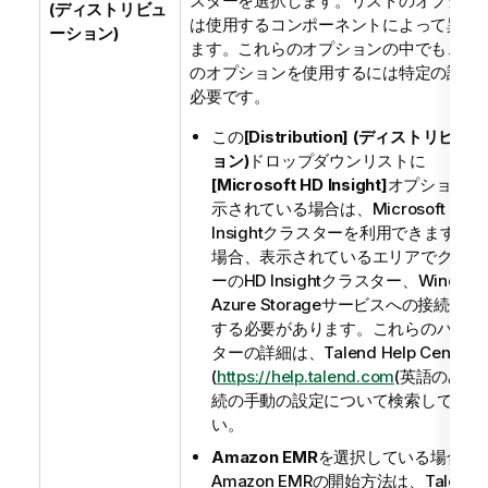
スターを選択します。リストのオプショ
(ディストリビュ
は使用するコンポーネントによって異な
ーション)
ます。これらのオプションの中でも、以
のオプションを使用するには特定の設定
必要です。
この
[Distribution] (ディストリビュ
ョン)
ドロップダウンリストに
[Microsoft HD Insight]
オプションが
示されている場合は、Microsoft HD
Insightクラスターを利用できます。
場合、表示されているエリアでクラス
ーのHD Insightクラスター、Window
Azure Storageサービスへの接続を設
する必要があります。これらのパラメ
ターの詳細は、
Talend Help Center
(
https://help.talend.com
(英語のみ)
)
続の手動の設定について検索してくだ
い。
Amazon EMR
を選択している場合、
Amazon EMRの開始方法は、
Talend