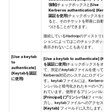
強制)
チェックボックスと
[Use
Kerberos authentication] (Kerber
認証を使用)
チェックボックスをオフ
ると、そのチケットを即座に自動的に
つけることができます。
接続しているHadoopのディストリビュ
ションによってはこのチェックボックス
表示されないこともあります。
[Use a keytab
[Use a keytab to authenticate] (Keyt
to
を認証に使用)
チェックボックスをオンに
authenticate]
て、所定のkeytabファイルを使って
(Keytabを認証
Kerberos対応のシステムにログインしま
に使用)
す。keytabファイルには、Kerberosの
ンシパルと暗号化されたキーのペアが含
れています。使用するプリンシパルを
[Principal] (プリンシパル)
フィールドに
力し、keytabファイルへのアクセスパス
[Keytab]
フィールドに入力します。この