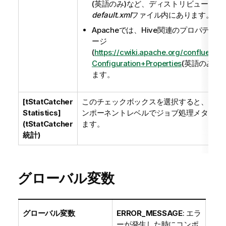
(英語のみ)
など、ディストリビューショ
default.xml
ファイル内にあります。
Apacheでは、Hive関連のプロパティ
ージ
(
https://cwiki.apache.org/confluence/
Configuration+Properties
(英語のみ)
)
ます。
[tStatCatcher
このチェックボックスを選択すると、ジョ
Statistics]
ンポーネントレベルでジョブ処理メタデー
(tStatCatcher
ます。
統計)
グローバル変数
グローバル変数
ERROR_MESSAGE
: エラ
ーが発生した時にコンポ