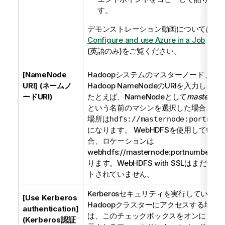
す。
デモンストレーション動画については、
Configure and use Azure in a Job
(英語のみ)
をご覧ください。
[NameNode
Hadoopシステムのマスターノード、
URI] (ネームノ
Hadoop NameNodeのURIを入力します
ードURI)
たとえば、NameNodeとして
masternod
という名前のマシンを選択した場合、そ
場所は
hdfs://masternode:portnumb
になります。
WebHDFSを使用している
合、ロケーションは
webhdfs://masternode:portnumberと
ります。WebHDFS with SSLはまだサポ
トされていません。
Kerberosセキュリティを実行している
[Use Kerberos
Hadoopクラスターにアクセスする場合
authentication]
は、このチェックボックスをオンにし、
(Kerberos認証