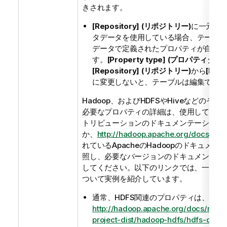
きされます。
[Repository] (リポジトリー)
に一元的
タデータを使用している場合、テーブル
データで定義されたプロパティが自動的
す。
[Property type] (プロパティタイ
[Repository] (リポジトリー)
から
[Buil
に変更しないと、テーブルは編集できな
Hadoop、およびHDFSやHiveなどのそ
必要なプロパティの詳細は、使用しているHa
トリビューションのドキュメンテーション
か、
http://hadoop.apache.org/docs
(英語
れているApacheのHadoopのドキュメ
照し、必要なバージョンのドキュメンテー
してください。以下のリンクでは、一部の
ついて実例を紹介しています。
通常、HDFS関連のプロパティは、
http://hadoop.apache.org/docs/r2.6.
project-dist/hadoop-hdfs/hdfs-defau