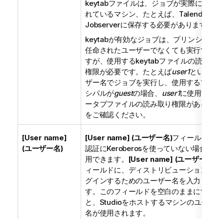
keytabファイルは、ジョブが実際に実行
れているマシン、たとえば、
Talend
Jobserverに保存する必要があります。
keytabが有効なジョブは、プリンシパル
任命されたユーザーでなくても実行でき
すが、使用するkeytabファイルの読み取
権限が必要です。たとえば
user1
というユ
ザー名でジョブを実行し、使用するプリ
シパルが
guest
の場合、
user1
に使用する
ータブファイルの読み取り権限があるこ
をご確認ください。
[User name]
[User name] (ユーザー名)
フィールドは
(ユーザー名)
認証にKeroberosを使っていない場合に
用できます。
[User name] (ユーザー名)
ィールドに、ディストリビューションに
グインするためのユーザー名を入力しま
す。このフィールドを空白のままにする
と、Studioをホストするマシンのユーザ
名が使用されます。