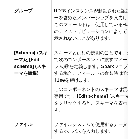
グループ
HDFSインスタンスが起動された認証ユ
ーを含めたメンバーシップを入力します
このフィールドは、使用しているHadoo
のディストリビューションによっては、
示されないことがあります。
[Schema] (スキ
スキーマとは行の説明のことです。処理
ーマ)
と
[Edit
て次のコンポーネントに渡すフィールド(
schema] (スキ
ラム)数を定義します。Sparkジョブを作
ーマを編集)
する場合、フィールドの命名時は予約語
を避けます。
line
このコンポーネントのスキーマは読み取
専用です。
[Edit schema] (スキーマを編
をクリックすると、スキーマを表示でき
す。
ファイル
ファイルシステムで使用するデータを参
するか、パスを入力します。