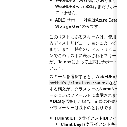
WebHDFSである場合があります。
WebHDFS with SSLはまだサポート
ていません。
ADLS サポート対象はAzure Data Lak
Storage Gen1のみです。
このリストにあるスキームは、使用して
るディストリビューションによって異な
ます。また、特定のディストリビューシ
ンでこのリストに表示されるスキームの
が、
Talend
によって正式にサポートされ
います。
スキームを選択すると、WebHDFS用の
などの対
webhdfs://localhost:50070/
する構文が、クラスターのNameNodeロ
ーションのフィールドに表示されます。
ADLS
を選択した場合、定義の必要な接
パラメーターは以下のとおりです。
[Client ID] (クライアントID)
フィール
と
[Client key] (クライアントキー)
フ