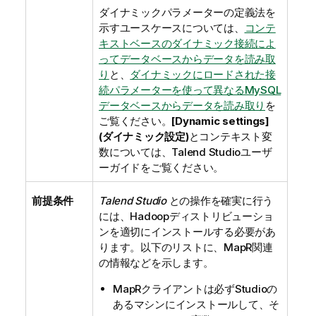
ダイナミックパラメーターの定義法を
示すユースケースについては、
コンテ
キストベースのダイナミック接続によ
ってデータベースからデータを読み取
り
と、
ダイナミックにロードされた接
続パラメーターを使って異なるMySQL
データベースからデータを読み取り
を
ご覧ください。
[Dynamic settings]
(ダイナミック設定)
とコンテキスト変
数については、
Talend Studio
ユーザ
ーガイドをご覧ください。
前提条件
Talend Studio
との操作を確実に行う
には、Hadoopディストリビューショ
ンを適切にインストールする必要があ
ります。以下のリストに、MapR関連
の情報などを示します。
MapRクライアントは必ずStudioの
あるマシンにインストールして、そ