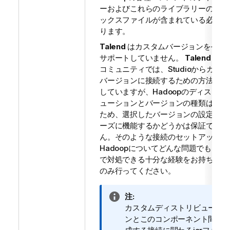
ーおよびこれらのライブラリーのイン
ックスファイルが含まれている必要が
ります。
Talend
はカスタムバージョンを公式
サポートしていません。
Talend
とそ
コミュニティでは、Studioからカス
バージョンに接続するための方法を紹
していますが、Hadoopのディストリ
ューションとバージョンの種類は幅広
ため、選択したバージョンの設定がス
ーズに機能するかどうかは保証できま
ん。そのような接続のセットアップは
Hadoopについてどんな問題でもご自
で対処できる十分な経験をお持ちの場
のみ行ってください。
情
注:
報
カスタムディストリビューシ
メ
ンとこのコンポーネント間で