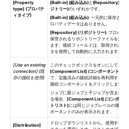
[Property
[Built-in] (組み込み)
と
[Repository] (リ
type] (プロパテ
ジトリー)
のいずれかです。
ィタイプ)
[Built-in] (組み込み)
: 一元的に保存され
ロパティデータはありません。
[Repository] (リポジトリー)
: プロパテ
保管されるリポジトリーファイルを選択
ます。後続フィールドは、取得されたデ
タを使用して自動的に入力されます。
[Use an existing
このチェックボックスをオンにして、
connection] (既
[Component List] (コンポーネントリス
存の接続を使用)
で、定義済みの接続詳細を再利用するHD
接続コンポーネントをクリックします。
ジョブに親ジョブと子ジョブが含まれて
る場合、
[Component List] (コンポー
トリスト)
には同じジョブレベルの接続コ
ポーネントのみが表示されます。
ドロップダウンリストから、使用するク
[Distribution]