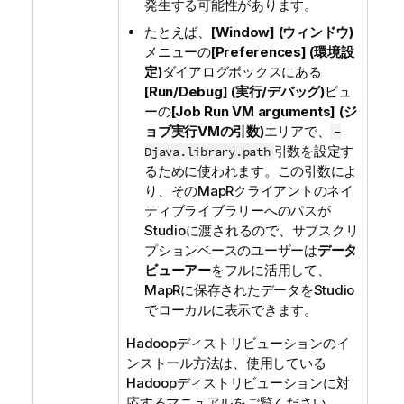
発生する可能性があります。
たとえば、
[Window] (ウィンドウ)
メニューの
[Preferences] (環境設
定)
ダイアログボックスにある
[Run/Debug] (実行/デバッグ)
ビュ
ーの
[Job Run VM arguments] (ジ
ョブ実行VMの引数)
エリアで、
-
引数を設定す
Djava.library.path
るために使われます。この引数によ
り、そのMapRクライアントのネイ
ティブライブラリーへのパスが
Studioに渡されるので、サブスクリ
プションベースのユーザーは
データ
ビューアー
をフルに活用して、
MapRに保存されたデータをStudio
でローカルに表示できます。
Hadoopディストリビューションのイ
ンストール方法は、使用している
Hadoopディストリビューションに対
応するマニュアルをご覧ください。