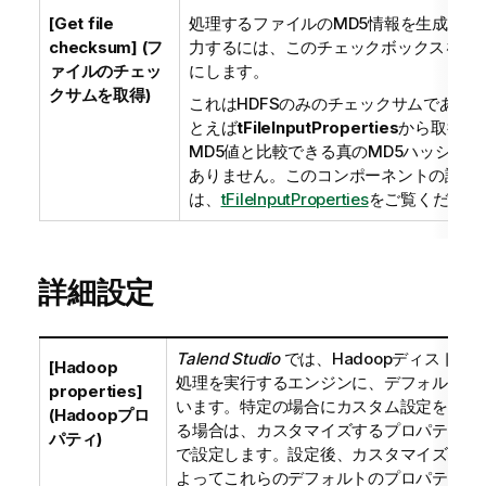
[Get file
処理するファイルのMD5情報を生成して
checksum] (フ
力するには、このチェックボックスをオ
ァイルのチェッ
にします。
クサムを取得)
これはHDFSのみのチェックサムであり
とえば
tFileInputProperties
から取得し
MD5値と比較できる真のMD5ハッシュで
ありません。このコンポーネントの詳細
は、
tFileInputProperties
をご覧ください
詳細設定
Talend Studio
では、Hadoopディストリ
[Hadoop
処理を実行するエンジンに、デフォルト設
properties]
います。特定の場合にカスタム設定を使用
(Hadoopプロ
る場合は、カスタマイズするプロパティを
パティ)
で設定します。設定後、カスタマイズした
よってこれらのデフォルトのプロパティが