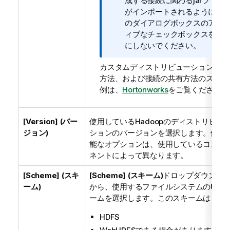
モ
成する接続に関わるjarファイ
がインポートされるように、
のダイアログボックスのアク
ィブなチェックボックスをオ
にしないでください。
カスタムディストリビューションの接
方法、および接続の共有方法のステッ
例は、
Hortonworks
をご覧ください。
[Version] (バー
使用しているHadoopのディストリビュ
ジョン)
ションのバージョンを選択します。使用
能なオプションは、使用しているコンポ
ネントによって異なります。
[Scheme] (スキ
[Scheme] (スキーム)
ドロップダウンリ
ーム)
から、使用するファイルシステムのURI
ームを選択します。このスキームは
HDFS