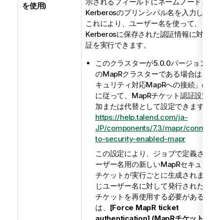
示されるフィールドにネームノードとし
を使用)
Kerberosのプリンシパル名を入力します
これにより、ユーザー名を使って、
Kerberosに保存された認証情報に対して
証を実行できます。
このクラスターが5.0.0バージョン以
のMapRクラスターである場合は、「
キュリティ対応MapRへの接続」の説
に従って、MapRチケット認証設定を
加または代替として設定できます。
https://help.talend.com/ja-
JP/components/7.3/mapr/connecti
to-security-enabled-mapr
この設定により、ジョブで定義された
ーザー名用の新しいMapRセキュリテ
チケットが実行ごとに生成されます。
じユーザー名に対して発行された既存
チケットを再使用する必要がある場合
は、
[Force MapR ticket
authentication] (MapRチケット認