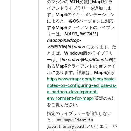
のマシンのPATH変数にMapRクラ
イアントライブラリーを追加しま
す。MapRのドキュメンテーション
によると、各OSバージョンに対応
するMapRクライアントのライブラ
リーは、
MAPR_INSTALL\
hadoop\hadoop-
VERSION\lib\native
にあります。た
とえば、Windows版のライブラリ
ーは、
\lib\native\MapRClient.dll
に
あるMapRクライアントのjarファイ
ルにあります。詳細は、MapRから
http://www.mapr.com/blog/basic-
notes-on-configuring-eclipse-as-
a-hadoop-development-
environment-for-mapr
(英語のみ)
をご覧ください。
指定のライブラリーを追加しない
と、
no MapRClient in
というエラーが
java.library.path