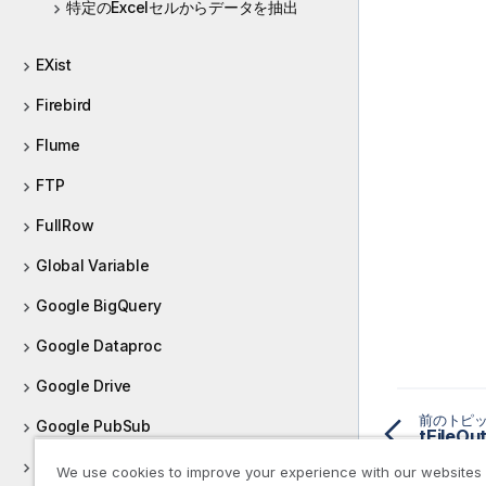
特定のExcelセルからデータを抽出
EXist
Firebird
Flume
FTP
FullRow
Global Variable
Google BigQuery
Google Dataproc
Google Drive
前のトピ
Google PubSub
tFile
GPG
We use cookies to improve your experience with our websites