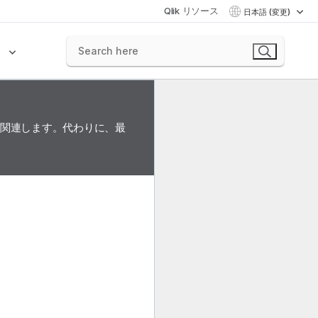
Qlik リソース
日本語 (変更)
ク
に関連します。代わりに、最