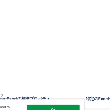
ック
OutputExcelの標準プロパティ
特定のExc
 and to
Ok