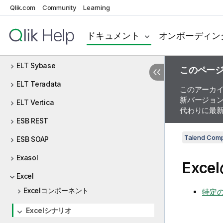
Qlik.com
Community
Learning
ELT Netezza
ELT Oracle
ドキュメント
オンボーディン
ELT PostgreSQL
ELT Sybase
このペー
ELT Teradata
このアーカ
新バージョ
ELT Vertica
代わりに最
ESB REST
Talend Com
ESB SOAP
Exasol
Exc
Excel
Excelコンポーネント
特定の
Excelシナリオ