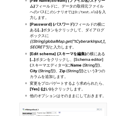
[File Name/Stream] (ファイル名/ストリー
ム)
フィールドに、データの取得元ファイル
へのパス(
)を入
このシナリオではD:/test.xls
力します。
[Password] (パスワード)
フィールドの横に
ある
[...]
ボタンをクリックして、ダイアログ
ボックスに
((String)globalMap.get("tCyberarkInput_1_
SECRET"))
と入力します。
[Edit schema] (スキーマを編集)
の横にある
[...]
ボタンをクリックし、
[Schema editor]
(スキーマエディター)
に
Name
(
String
型)、
City
(
String
型)、
Zip
(
String
型)という3つの
カラムを追加します。
変更をプロパゲートするよう求められたら、
[Yes] (はい)
をクリックします。
他のオプションはそのままにしておきます。