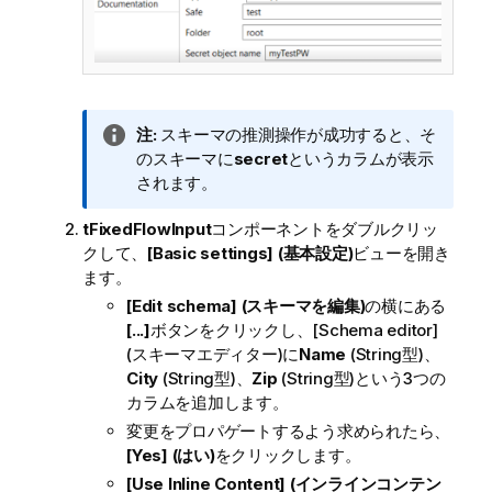
情
注:
スキーマの推測操作が成功すると、そ
報
のスキーマに
secret
というカラムが表示
メ
されます。
モ
tFixedFlowInput
コンポーネントをダブルクリッ
クして、
[Basic settings] (基本設定)
ビューを開き
ます。
[Edit schema] (スキーマを編集)
の横にある
[...]
ボタンをクリックし、
[Schema editor]
(スキーマエディター)
に
Name
(
String
型)、
City
(
String
型)、
Zip
(
String
型)という3つの
カラムを追加します。
変更をプロパゲートするよう求められたら、
[Yes] (はい)
をクリックします。
[Use Inline Content] (インラインコンテン