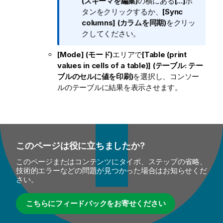
メ
(スキーマを編集)
の横にある
[...]
ボ
モ
タンをクリックするか、
[Sync
columns] (カラムを同期)
をクリッ
クしてください。
[Mode] (モード)
エリアで
[Table (print
values in cells of a table)] (テーブル: テー
ブルのセルに値を印刷)
を選択し、コンソー
ルのテーブルに結果を表示させます。
このページは役に立ちましたか?
このページまたはコンテンツにタイポ、ステップの省略、
技術的エラーなどの問題が見つかった場合はお知らせくだ
さい。
こちらにフィードバックをお寄せください