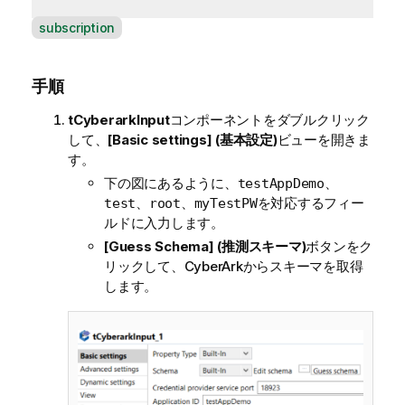
A
subscription
v
a
手順
i
l
tCyberarkInput
コンポーネントをダブルクリック
a
して、
[Basic settings] (基本設定)
ビューを開きま
b
す。
i
下の図にあるように、
、
testAppDemo
l
、
、
を対応するフィー
test
root
myTestPW
i
ルドに入力します。
t
y
[Guess Schema] (推測スキーマ)
ボタンをク
-
リックして、CyberArkからスキーマを取得
n
します。
o
t
e