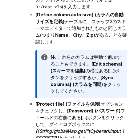
このシナリオでは
)を入力します。
D:/test.xls
[Define column auto size] (カラムの自動
サイズを定義)
テーブルに、ステップ2のスキ
ーマエディターで追加されたものと同じカラ
ム(つまり
Name
、
City
、
Zip
)があることを確
認します。
情
注:
これらのカラムは手動で追加す
報
ることもできます。
[Edit schema]
メ
(スキーマを編集)
の横にある
[...]
ボ
モ
タンをクリックするか、
[Sync
columns] (カラムを同期)
をクリッ
クしてください。
[Protect file] (ファイルを保護)
オプション
をチェックし、
[Password] (パスワード)
フ
ィールドの右側にある
[...]
ボタンをクリック
して、ダイアログボックスに
((String)globalMap.get("tCyberarkInput_1_
SECRET"))
と入力します。