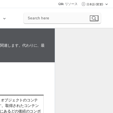
Qlik リソース
日本語 (変更)
ク
に関連します。代わりに、最
ットオブジェクトのコンテ
す。取得されたコンテン
にあるどの後続のコンポ