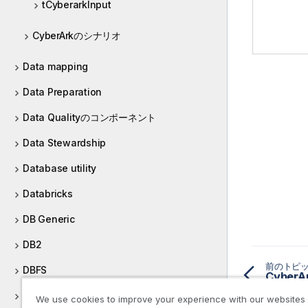
tCyberarkInput
CyberArkのシナリオ
Data mapping
Data Preparation
Data Qualityのコンポーネント
Data Stewardship
Database utility
Databricks
DB Generic
DB2
前のトピ
DBFS
CyberA
Defining Context Groups
We use cookies to improve your experience with our websites