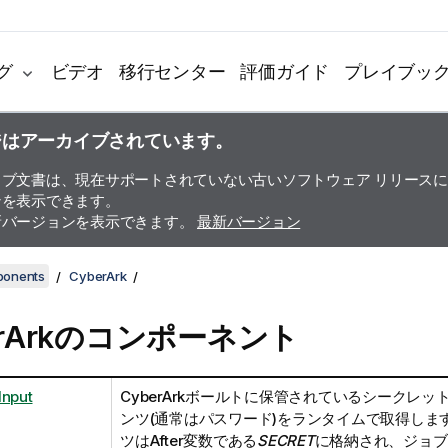
グ
ビデオ
移行センター
評価ガイド
プレイブッ
ジはアーカイブされています。
イブ文書は、現在サポートされていない古いソフトウェア リリース
ンを表示できます。
新バージョンを表示できます。
最新バージョン
ponents
CyberArk
erArkのコンポーネント
Input
CyberArkボールトに保管されているシークレ
ンツ(通常はパスワード)をランタイムで取得しま
ツはAfter変数である
SECRET
に格納され、ジョブ