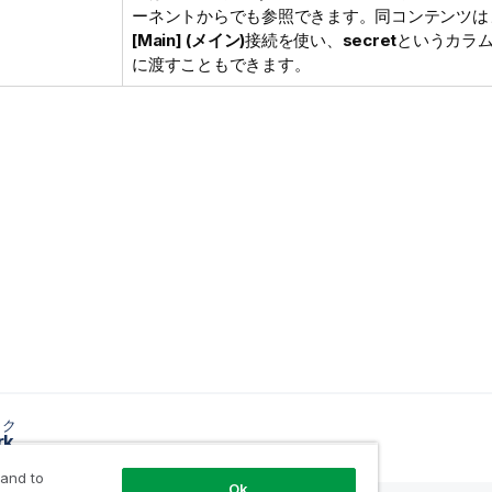
ーネントからでも参照できます。同コンテンツは
[Main] (メイン)
接続を使い、
secret
というカラ
に渡すこともできます。
ック
rk
 and to
Ok