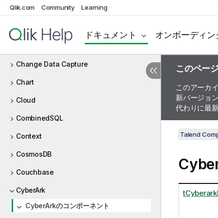
Qlik.com
Community
Learning
Buffer
Business rules
ドキュメント
オンボーディン
Cassandra
Change Data Capture
このペー
Chart
このアーカ
新バージョ
Cloud
代わりに最
CombinedSQL
Talend Com
Context
CosmosDB
Cyb
Couchbase
CyberArk
tCyberark
CyberArkのコンポーネント