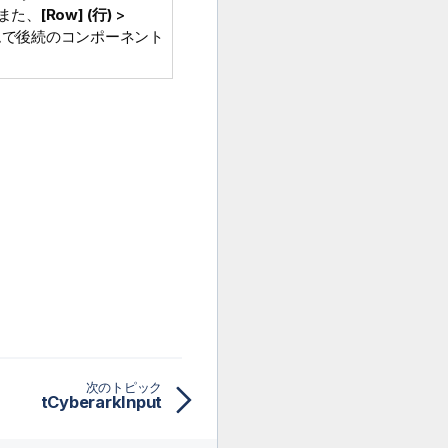
また、
[Row] (行)
>
ムで後続のコンポーネント
次のトピック
tCyberarkInput