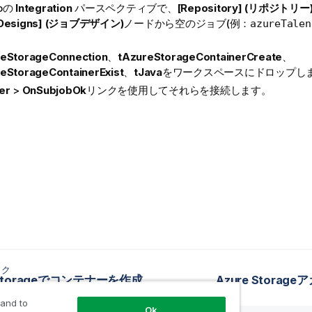
ioの
Integration
パースペクティブで、
[Repository] (リポジトリー
 Designs] (ジョブデザイン)
ノードから空のジョブ(例：
azureTalen
reStorageConnection
、
tAzureStorageContainerCreate
、
eStorageContainerExist
、
tJava
をワークスペースにドロップし
er
>
OnSubjobOk
リンクを使用してそれらを接続します。
ック
 Storageでコンテナーを作成
Azure Stora
 and to
Ok