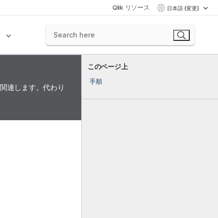
Qlik リソース
日本語 (変更)
ク
このページ上
手順
に関連します。代わり