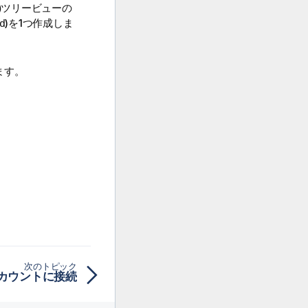
)
ツリービューの
)を1つ作成しま
d
ます。
次のトピック
geアカウントに接続