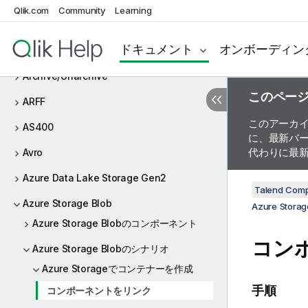
Qlik.com
Community
Learning
Amazon SQS
ドキュメント
オンボーディン
Apache log
Archive/Unarchive
このペー
ARFF
このアーカ
AS400
に、最新バ
代わりに最
Avro
Azure Data Lake Storage Gen2
Talend Com
Azure Storage Blob
Azure St
Azure Storage Blobのコンポーネント
コン
Azure Storage Blobのシナリオ
Azure Storageでコンテナーを作成
手順
コンポーネントをリンク