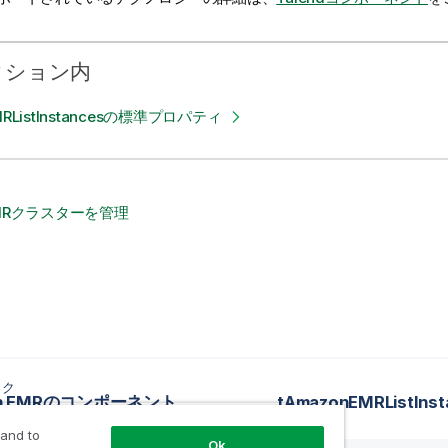
クション内
MRListInstancesの標準プロパティ
EMRクラスターを管理
ック
on EMRのコンポーネント
 and to
Ok