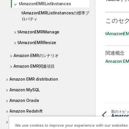
tAmazonEMRListInstances
tAmazonEMRListInstancesの標準プ
ロパティ
このセ
tAmazonEMRManage
tAmazonE
tAmazonEMRResize
関連概念
Amazon EMRのシナリオ
Amazon 
Amazon EMR関連項目
Amazon EMR distribution
Amazon MySQL
Amazon Oracle
Amazon Redshift
前のトピ
Amaz
Amazon S3
We use cookies to improve your experience with our websites