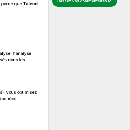
Laissez vos commentaires ici
t parce que
Talend
alyse, l'analyse
isés dans les
s), vous optimisez
 données