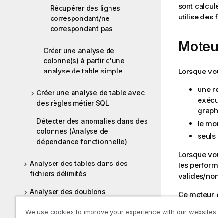
sont calcul
Récupérer des lignes
utilise des
correspondant/ne
correspondant pas
Moteu
Créer une analyse de
colonne(s) à partir d'une
Lorsque vou
analyse de table simple
une r
Créer une analyse de table avec
exécut
des règles métier SQL
graph
Détecter des anomalies dans des
le mo
colonnes (Analyse de
seuls 
dépendance fonctionnelle)
Lorsque vou
Analyser des tables dans des
les perfor
fichiers délimités
valides/non
Analyser des doublons
Ce moteur e
We use cookies to improve your experience with our websites
Analyses de colonne(s)