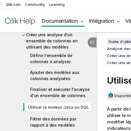
Qlik.com
Community
Learning
de données
Créer une analyse de table simple
(Analyse d'un ensemble de
Documentation
Intégration
Vi
colonnes)
Créer une analyse d'un
ensemble de colonnes en
Guide d'utili
utilisant des modèles
Analyser des
Définir l'ensemble de
Créer une an
colonnes à analyser
Créer une an
Ajouter des modèles aux
Utili
colonnes analysées
Finaliser et exécuter l'analyse
d'un ensemble de colonnes
Disponibl
Utiliser le moteur Java ou SQL
À partir de 
utiliser le
Filtrer des données par
modifier lé
rapport à des modèles
indicateurs