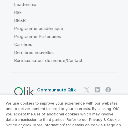
Leadership
RSE
DEI&B
Programme académique
Programme Partenaires
Carrières
Dernières nouvelles
Bureaux autour du monde/Contact
Communauté Qlik
We use cookies to improve your experience with our websites
Contrats juridiques
and to deliver content tailored to your interests. By clicking ‘Ok’,
Conditions d'utilisation des produits
you accept the use of additional cookies which may involve
data transmission to third parties. Refer to our Privacy & Cookie
Legal Policies
Conditions légales
Notice or click ‘More Information’ for details on cookie usage on