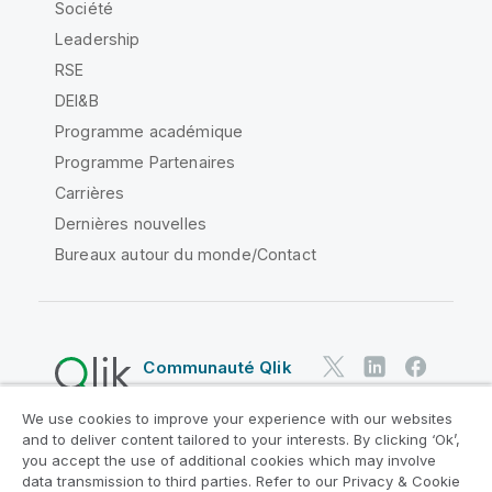
Société
Leadership
RSE
DEI&B
Programme académique
Programme Partenaires
Carrières
Dernières nouvelles
Bureaux autour du monde/Contact
Communauté Qlik
We use cookies to improve your experience with our websites
Contrats juridiques
and to deliver content tailored to your interests. By clicking ‘Ok’,
Conditions d'utilisation des produits
you accept the use of additional cookies which may involve
data transmission to third parties. Refer to our Privacy & Cookie
Legal Policies
Conditions légales