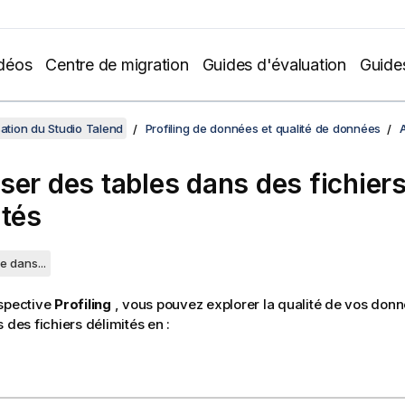
déos
Centre de migration
Guides d'évaluation
Guide
sation du Studio Talend
Profiling de données et qualité de données
A
ser des tables dans des fichier
ités
e dans...
rspective
Profiling
, vous pouvez explorer la qualité de vos don
 des fichiers délimités en :