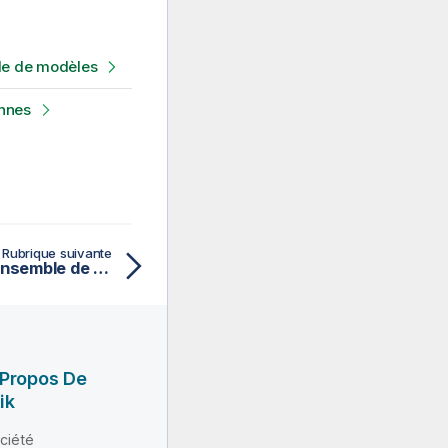
ide de modèles
onnes
Rubrique suivante
Créer une analyse d'un ensemble de colonnes sur un fichier délimité à l'aide de modèles
 Propos De
ik
ciété