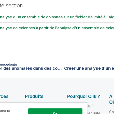
te section
nalyse d'un ensemble de colonnes sur un fichier délimité à l'a
nalyse de colonnes à partir de l'analyse d'un ensemble de col
précédente
Détecter des anomalies dans des colonnes (Analyse de dépendance fonctionnelle)
rces
Produits
Pourquoi Qlik ?
À
Ql
INTÉGRATION ET
Pourquoi Qlik ?
QUALITÉ DE
 and to
ik Help
So
Fiabilité et sécurité
Ok
DONNÉES