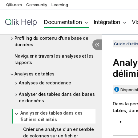
Qlik.com
Community
Learning
Prise en main de Talend Data Quality
Configuration des connexions aux
Documentation
Intégration
Vi
sources de données
Profiling du contenu d'une base de
Guide d'utili
données
Naviguer à travers les analyses et les
Analy
rapports
délim
Analyses de tables
Analyses de redondance
Disponibl
Analyser des tables dans des bases
de données
Dans la pe
tables, dans
Analyser des tables dans des
fichiers délimités
Créer une analyse d'un ensemble
de colonnes sur un fichier