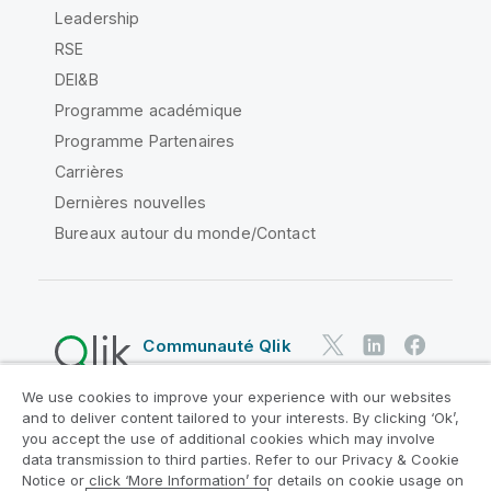
Leadership
RSE
DEI&B
Programme académique
Programme Partenaires
Carrières
Dernières nouvelles
Bureaux autour du monde/Contact
Communauté Qlik
We use cookies to improve your experience with our websites
Contrats juridiques
and to deliver content tailored to your interests. By clicking ‘Ok’,
Conditions d'utilisation des produits
you accept the use of additional cookies which may involve
data transmission to third parties. Refer to our Privacy & Cookie
Legal Policies
Conditions légales
Notice or click ‘More Information’ for details on cookie usage on