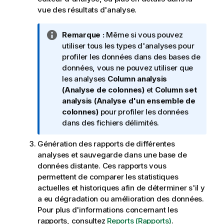
vue des résultats d'analyse.
N
Remarque :
Même si vous pouvez
o
utiliser tous les types d'analyses pour
t
profiler les données dans des bases de
e
données, vous ne pouvez utiliser que
I
les analyses
Column analysis
n
(Analyse de colonnes)
et
Column set
f
analysis (Analyse d'un ensemble de
o
colonnes)
pour profiler les données
r
dans des fichiers délimités.
m
Génération des rapports de différentes
a
analyses et sauvegarde dans une base de
t
données distante. Ces rapports vous
i
permettent de comparer les statistiques
o
actuelles et historiques afin de déterminer s'il y
n
a eu dégradation ou amélioration des données.
s
Pour plus d'informations concernant les
rapports, consultez
Reports (Rapports)
.