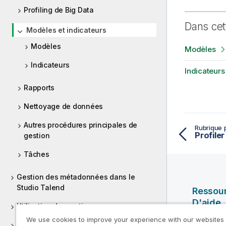
Profiling de Big Data
Dans cet
Modèles et indicateurs
Modèles
Modèles
Indicateurs
Indicateurs
Rapports
Nettoyage de données
Autres procédures principales de
Rubrique 
Profiler
gestion
Tâches
Gestion des métadonnées dans le
Studio Talend
Ressou
D'aide
Utilisation des routines
We use cookies to improve your experience with our websites
Vidéos Ql
Versions supportées des systèmes tiers