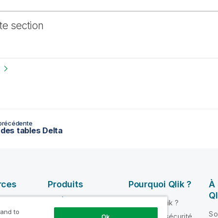
te section
précédente
 des tables Delta
rces
Produits
Pourquoi Qlik ?
À
Ql
INTÉGRATION ET
Pourquoi Qlik ?
QUALITÉ DE
 and to
ik Help
So
Fiabilité et sécurité
Ok
DONNÉES