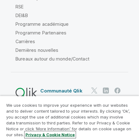
RSE
DEI&B
Programme académique
Programme Partenaires
Carrières
Dernières nouvelles
Bureaux autour du monde/Contact
Communauté Qlik
We use cookies to improve your experience with our websites
Contrats juridiques
and to deliver content tailored to your interests. By clicking ‘Ok’,
Conditions d'utilisation des produits
you accept the use of additional cookies which may involve
data transmission to third parties. Refer to our Privacy & Cookie
Legal Policies
Conditions légales
Notice or click ‘More Information’ for details on cookie usage on
Conditions d'utilisation
Marques
our sites.
Privacy & Cookie Notice