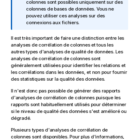
o
colonnes sont possibles uniquement sur des
t
colonnes de bases de données. Vous ne
e
pouvez utiliser ces analyses sur des
I
connexions aux fichiers.
n
f
Il est très important de faire une distinction entre les
o
analyses de corrélation de colonnes et tous les
r
autres types d'analyses de qualité de données. Les
m
analyses de corrélation de colonnes sont
a
généralement utilisées pour identifier les relations et
t
les corrélations dans les données, et non pour fournir
i
des statistiques sur la qualité des données.
o
Il n'est donc pas possible de générer des rapports
n
d'analyses de corrélation de colonnes puisque les
s
rapports sont habituellement utilisés pour déterminer
si le niveau de qualité des données s'est amélioré ou
dégradé.
Plusieurs types d'analyses de corrélation de
colonnes sont disponibles. Pour plus d'informations,