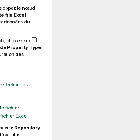
veloppez le nœud
e file Excel
métadonnées du
ob, cliquez sur
iste
Property Type
uration des
tez
Définir les
le fichier
.
fichier Excel
.
puis le
Repository
Pour plus