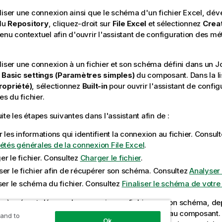
liser une connexion ainsi que le schéma d'un fichier Excel, dé
du
Repository
, cliquez-droit sur
File Excel
et sélectionnez
Creat
enu contextuel afin d'ouvrir l'assistant de configuration des 
liser une connexion à un fichier et son schéma défini dans un J
e
Basic settings (Paramètres simples)
du composant. Dans la l
ropriété)
, sélectionnez
Built-in
pour ouvrir l'assistant de config
 du fichier.
te les étapes suivantes dans l'assistant afin de :
r les informations qui identifient la connexion au fichier. Consul
iétés générales de la connexion File Excel
.
er le fichier. Consultez
Charger le fichier
.
ser le fichier afin de récupérer son schéma. Consultez
Analyser 
iser le schéma du fichier. Consultez
Finaliser le schéma de votre 
 à présent déposer la connexion au fichier, ou son schéma, de
ce de modélisation graphique en tant que nouveau composant. 
 and to
Ok