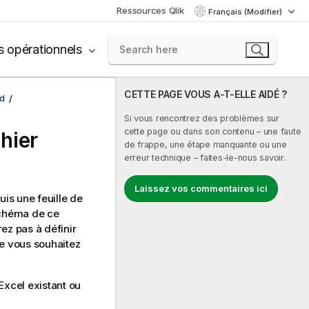
Ressources Qlik
Français (Modifier)
s opérationnels
CETTE PAGE VOUS A-T-ELLE AIDÉ ?
d
Si vous rencontrez des problèmes sur
cette page ou dans son contenu – une faute
hier
de frappe, une étape manquante ou une
erreur technique – faites-le-nous savoir.
Laissez vos commentaires ici
is une feuille de
schéma de ce
rez pas à définir
 vous souhaitez
Excel existant ou