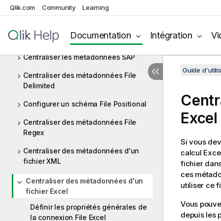
Qlik.com
Community
Learning
Centraliser des métadonnées de base
de données
Documentation
Intégration
Vi
Centraliser des métadonnées JDBC
Centraliser les métadonnées SAP
Guide d'utili
Centraliser des métadonnées File
Delimited
Centr
Configurer un schéma File Positional
Excel
Centraliser des métadonnées File
Regex
Si vous dev
Centraliser des métadonnées d'un
calcul Exce
fichier XML
fichier dan
ces métado
Centraliser des métadonnées d'un
utiliser ce f
fichier Excel
Vous pouvez
Définir les propriétés générales de
depuis les 
la connexion File Excel