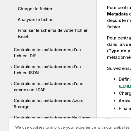
Pour centra
Charger le fichier
Metadata
Analyser le fichier
depuis le m
fichier.
Finaliser le schéma de votre fichier
Excel
Pour centra
dans la vu
Centraliser les métadonnées d'un
(Type de p
fichier LDIF
métadonnées
Centraliser les métadonnées d'un
Suivez ensui
fichier JSON
Défini
Centraliser les métadonnées d'une
propr
connexion LDAP
Charg
Centraliser les métadonnées Azure
Analy
Storage
Final
Centraliser les métadonnées BigQuery
Vous pouvez
dans l'espa
We use cookies to improve your experience with our websites
Centraliser les métadonnées dans