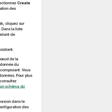
lectionnez
Create
ration des
b, cliquez sur
Dans la liste
istant de
sistant.
 nœud de la
adonnée du
u composant. Vous
données. Pour plus
 consultez
 un schéma du
nnexion dans le
configuration des