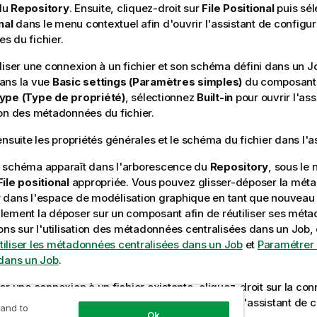
du
Repository
. Ensuite, cliquez-droit sur
File Positional
puis sé
nal
dans le menu contextuel afin d'ouvrir l'assistant de configu
 du fichier.
liser une connexion à un fichier et son schéma défini dans un Jo
ans la vue
Basic settings (Paramètres simples)
du composant. 
ype (Type de propriété)
, sélectionnez
Built-in
pour ouvrir l'ass
on des métadonnées du fichier.
ensuite les propriétés générales et le schéma du fichier dans l'as
 schéma apparaît dans l'arborescence du
Repository
, sous le
File positional
appropriée. Vous pouvez glisser-déposer la mét
y
dans l'espace de modélisation graphique en tant que nouvea
ement la déposer sur un composant afin de réutiliser ses méta
ons sur l'utilisation des métadonnées centralisées dans un Job,
liser les métadonnées centralisées dans un Job
et
Paramétrer
 dans un Job
.
er une connexion à un fichier existante, cliquez-droit sur la co
y
et sélectionnez
Edit file positional
afin d'ouvrir l'assistant de 
 and to
Ok