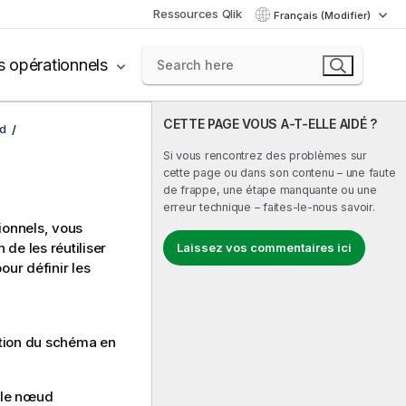
Ressources Qlik
Français (Modifier)
s opérationnels
CETTE PAGE VOUS A-T-ELLE AIDÉ ?
d
Si vous rencontrez des problèmes sur
cette page ou dans son contenu – une faute
de frappe, une étape manquante ou une
erreur technique – faites-le-nous savoir.
ionnels, vous
n de les réutiliser
Laissez vos commentaires ici
our définir les
ition du schéma en
z le nœud