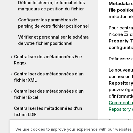
Définir le chemin, le format et les
Metadata
marqueurs de position du fichier
file positio
métadonnées
Configurer les paramètres de
parsing de votre fichier positionnel
Pour centra
l'icône
d
Vérifier et personnaliser le schéma
Property T
de votre fichier positionnel
configurati
Centraliser des métadonnées File
Définissez 
Regex
Le nouveau
Centraliser des métadonnées d'un
connexion
fichier XML
Repositor
pouvez égal
Centraliser des métadonnées d'un
d'informati
fichier Excel
Comment uti
Centraliser les métadonnées d'un
Repository
fichier LDIF
Pour modifi
Centraliser les métadonnées d'un
Repositor
We use cookies to improve your experience with our websites
fichier JSON