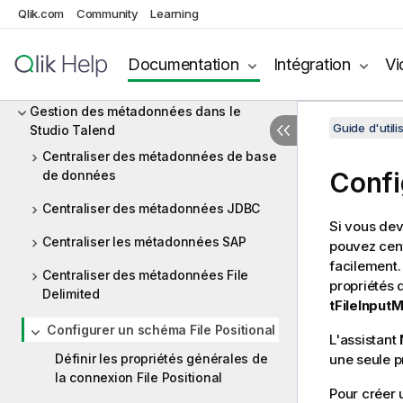
Qlik.com
Community
Learning
Big Data
Profiling de données et qualité de
Documentation
Intégration
Vi
données
Gestion des métadonnées dans le
Guide d'utili
Studio Talend
Centraliser des métadonnées de base
Confi
de données
Centraliser des métadonnées JDBC
Si vous dev
Centraliser les métadonnées SAP
pouvez cent
facilement.
Centraliser des métadonnées File
propriétés
Delimited
tFileInput
Configurer un schéma File Positional
L'assistant
Définir les propriétés générales de
une seule p
la connexion File Positional
Pour créer 