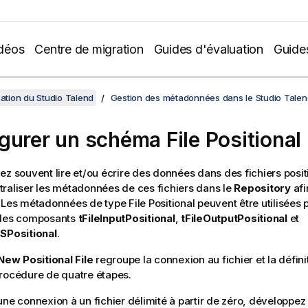
déos
Centre de migration
Guides d'évaluation
Guide
sation du Studio Talend
Gestion des métadonnées dans le Studio Talen
gurer un schéma File Positional
ez souvent lire et/ou écrire des données dans des fichiers posit
raliser les métadonnées de ces fichiers dans le
Repository
afi
 Les métadonnées de type File Positional peuvent être utilisées p
 des composants
tFileInputPositional
,
tFileOutputPositional
et
MSPositional
.
New Positional File
regroupe la connexion au fichier et la défin
rocédure de quatre étapes.
une connexion à un fichier délimité à partir de zéro, développe