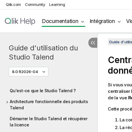
Qlik.com
Community
Learning
Documentation
Intégration
Vi
Guide d'utili
Guide d'utilisation du
Studio Talend
Centr
donn
8.0 R2026-04
Si vous vou
Qu'est-ce que le Studio Talend ?
centraliser
de la vue
R
Architecture fonctionnelle des produits
Talend
Cette proc
Démarrer le Studio Talend et récupérer
La co
la licence
La ré