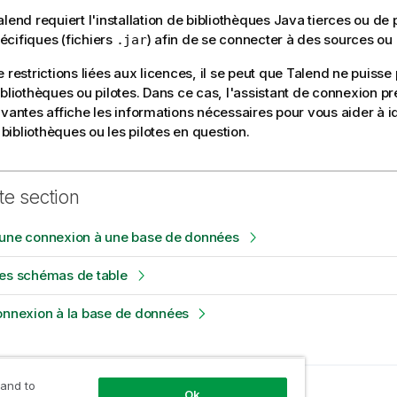
alend
requiert l'installation de bibliothèques Java tierces ou de
cifiques (fichiers
) afin de se connecter à des sources ou 
.jar
 restrictions liées aux licences, il se peut que
Talend
ne puisse 
ibliothèques ou pilotes. Dans ce cas, l'assistant de connexion p
ivantes affiche les informations nécessaires pour vous aider à id
s bibliothèques ou les pilotes en question.
te section
 une connexion à une base de données
les schémas de table
onnexion à la base de données
 and to
précédente
Ok