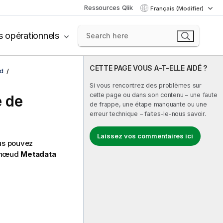
Ressources Qlik
Français (Modifier)
s opérationnels
CETTE PAGE VOUS A-T-ELLE AIDÉ ?
d
Si vous rencontrez des problèmes sur
cette page ou dans son contenu – une faute
e de
de frappe, une étape manquante ou une
erreur technique – faites-le-nous savoir.
Laissez vos commentaires ici
us pouvez
e nœud
Metadata