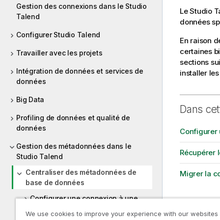
Gestion des connexions dans le Studio
Le
Studio T
Talend
données spé
Configurer Studio Talend
En raison de
certaines b
Travailler avec les projets
sections su
Intégration de données et services de
installer le
données
Big Data
Dans cet
Profiling de données et qualité de
données
Configurer
Gestion des métadonnées dans le
Récupérer 
Studio Talend
Centraliser des métadonnées de
Migrer la c
base de données
Configurer une connexion à une
base de données
We use cookies to improve your experience with our websites
Rubrique 