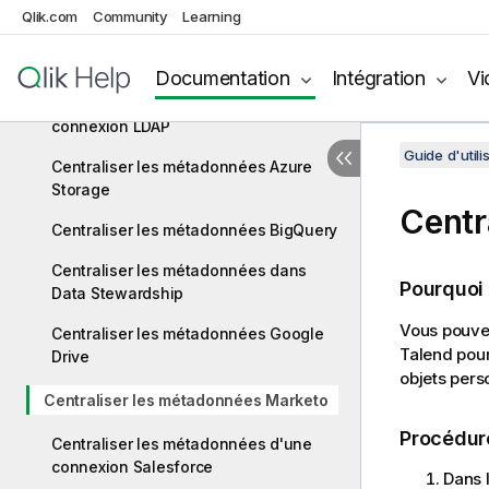
Qlik.com
Community
Learning
Centraliser les métadonnées d'un
fichier JSON
Documentation
Intégration
Vi
Centraliser les métadonnées d'une
connexion LDAP
Guide d'utili
Centraliser les métadonnées Azure
Storage
Centr
Centraliser les métadonnées BigQuery
Centraliser les métadonnées dans
Pourquoi
Data Stewardship
Vous pouvez
Centraliser les métadonnées Google
Talend
pour
Drive
objets perso
Centraliser les métadonnées Marketo
Procédur
Centraliser les métadonnées d'une
connexion Salesforce
Dans 