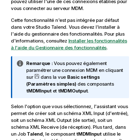
i
pouvez utiliser l'une de ces connexions établies pour
l
vous connecter au serveur MDM.
i
Cette fonctionnalité n'est pas intégrée par défaut
t
dans votre
Studio Talend
. Vous devez l'installer à
y
l'aide du gestionnaire des fonctionnalités.
Pour plus
-
d'informations, consultez
Installer les fonctionnalités
n
à l'aide du Gestionnaire des fonctionnalités
.
o
t
e
N
Remarque :
Vous pouvez également
o
paramétrer une connexion MDM en cliquant
t
sur
dans la vue
Basic settings
e
(Paramètres simples)
des composants
I
tMDMInput
et
tMDMOutput
.
n
f
Selon l'option que vous sélectionnez, l'assistant vous
o
permet de créer soit un schéma XML Input (d'entrée),
r
soit un schéma XML Output (de sortie), soit un
m
schéma XML Receive (de réception). Plus tard, dans
a
un Job
Talend
, le composant
tMDMInput
utilise le
t