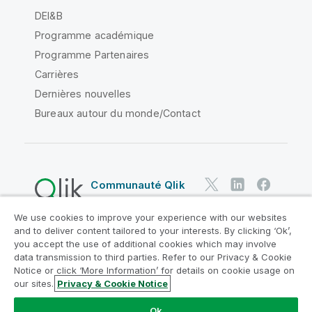
DEI&B
Programme académique
Programme Partenaires
Carrières
Dernières nouvelles
Bureaux autour du monde/Contact
Communauté Qlik
We use cookies to improve your experience with our websites
Contrats juridiques
and to deliver content tailored to your interests. By clicking ‘Ok’,
Conditions d'utilisation des produits
you accept the use of additional cookies which may involve
data transmission to third parties. Refer to our Privacy & Cookie
Legal Policies
Conditions légales
Notice or click ‘More Information’ for details on cookie usage on
Conditions d'utilisation
Marques
our sites.
Privacy & Cookie Notice
Do Not Share My Info
Ok