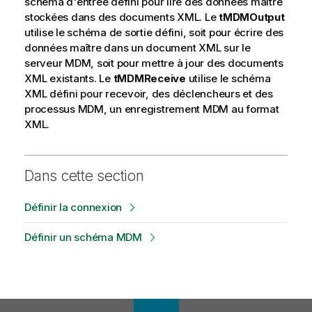
schéma d'entrée défini pour lire des données maître
i
stockées dans des documents XML. Le
tMDMOutput
o
utilise le schéma de sortie défini, soit pour écrire des
n
données maître dans un document XML sur le
s
serveur MDM, soit pour mettre à jour des documents
XML existants. Le
tMDMReceive
utilise le schéma
XML défini pour recevoir, des déclencheurs et des
processus MDM, un enregistrement MDM au format
XML.
Dans cette section
Définir la connexion
Définir un schéma MDM