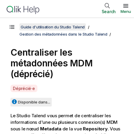
Search
Menu
Guide d'utilisation du Studio Talend
Gestion des métadonnées dans le Studio Talend
Centraliser les
métadonnées MDM
(déprécié)
A
Déprécié·e
v
a
Disponible dans...
i
l
Le
Studio Talend
vous permet de centraliser les
a
informations d'une ou plusieurs connexion(s) MDM
b
sous le nœud
Metadata
de la vue
Repository
. Vous