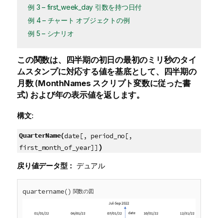
例 3 – first_week_day 引数を持つ日付
例 4 – チャート オブジェクトの例
例 5 – シナリオ
この関数は、四半期の初日の最初のミリ秒のタイ
ムスタンプに対応する値を基底として、四半期の
月数 (
MonthNames
スクリプト変数に従った書
式) および年の表示値を返します。
構文:
QuarterName(
date[, period_no[,
)
first_month_of_year]]
戻り値データ型：
デュアル
quartername()
関数の図