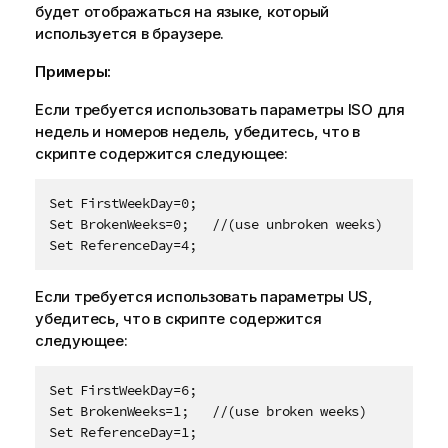
будет отображаться на языке, который
используется в браузере.
Примеры:
Если требуется использовать параметры ISO для
недель и номеров недель, убедитесь, что в
скрипте содержится следующее:
Set FirstWeekDay=0;

Set BrokenWeeks=0;   //(use unbroken weeks)

Set ReferenceDay=4;
Если требуется использовать параметры US,
убедитесь, что в скрипте содержится
следующее:
Set FirstWeekDay=6;

Set BrokenWeeks=1;   //(use broken weeks)

Set ReferenceDay=1;